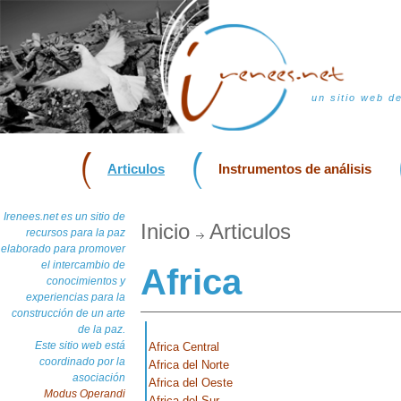
un sitio web d
Articulos
Instrumentos de análisis
Irenees.net es un sitio de
Inicio
Articulos
recursos para la paz
elaborado para promover
el intercambio de
Africa
conocimientos y
experiencias para la
construcción de un arte
de la paz.
Este sitio web está
Africa Central
coordinado por la
Africa del Norte
asociación
Africa del Oeste
Modus Operandi
Africa del Sur