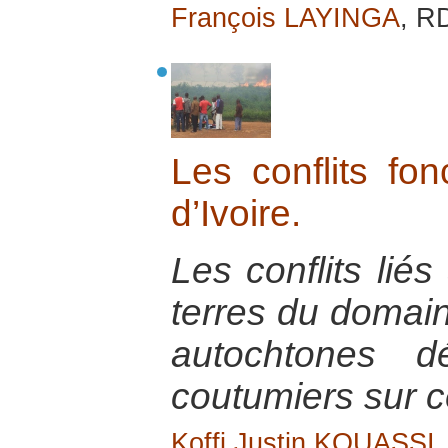
François LAYINGA
, R
Les conflits fo
d’Ivoire.
Les conflits liés
terres du domaine
autochtones d
coutumiers sur ce
Koffi Justin KOUASSI
,