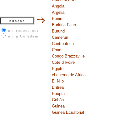
Angola
Argelia
Benin
Burkina Faso
en irenees.net
Burundi
en la
Coredem
Camerún
Centroáfrica
Chad
Congo Brazzaville
Côte d’Ivoire
Egipto
el cuerno de Africa
El Nilo
Eritrea
Etiopía
Gabón
Guinea
Guinea Ecuatorial