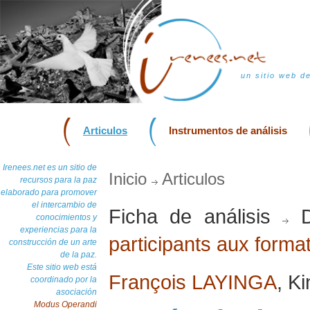
un sitio web d
Articulos
Instrumentos de análisis
Irenees.net es un sitio de
Inicio
Articulos
recursos para la paz
elaborado para promover
el intercambio de
Ficha de análisis
D
conocimientos y
experiencias para la
participants aux form
construcción de un arte
de la paz.
Este sitio web está
François LAYINGA
, K
coordinado por la
asociación
Modus Operandi