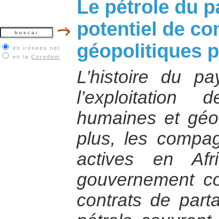
Le pétrole du p
potentiel de con
géopolitiques 
en irenees.net
en la
Coredem
L’histoire du p
l’exploitation
humaines et géo
plus, les compag
actives en Af
gouvernement co
contrats de part