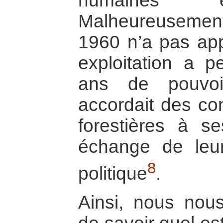
humaines e
Malheureusement
1960 n’a pas app
exploitation a p
ans de pouvoi
accordait des co
forestières à s
échange de leur 
8
politique
.
Ainsi, nous nou