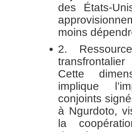
des États-Unis
approvisionne
moins dépendre
2. Ressourc
transfrontali
Cette dimensi
implique l’i
conjoints sign
à Ngurdoto, vi
la coopérat