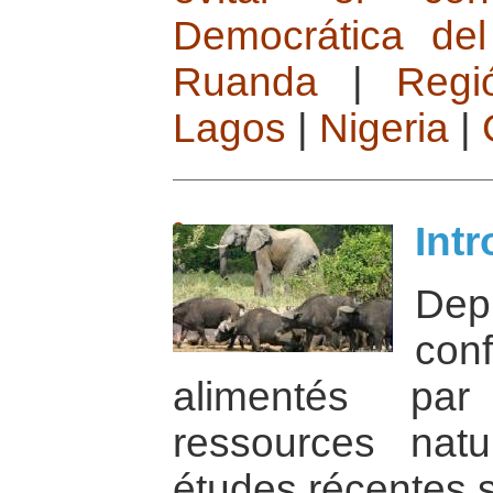
Democrática de
Ruanda
|
Regi
Lagos
|
Nigeria
|
Int
Dep
conf
alimentés par 
ressources natu
études récentes 