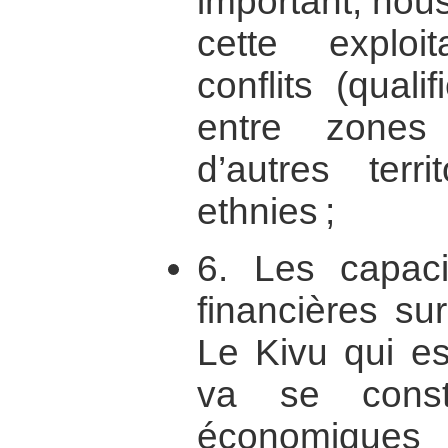
important, nou
cette exploi
conflits (qual
entre zones
d’autres terr
ethnies ;
6. Les capac
financières su
Le Kivu qui es
va se const
économiques