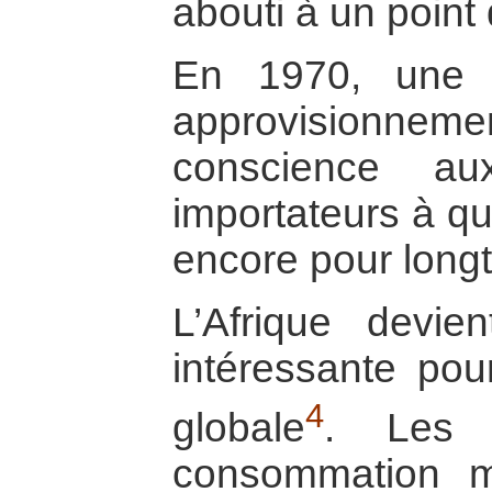
abouti à un point 
En 1970, une 
approvisionne
conscience au
importateurs à qu
encore pour long
L’Afrique devi
intéressante pour
4
globale
. Les 
consommation m