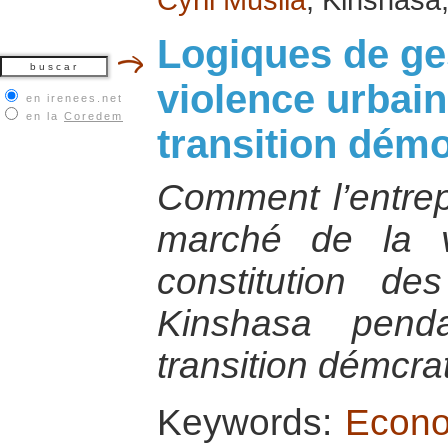
Logiques de ges
violence urbain
en irenees.net
en la
Coredem
transition démo
Comment l’entrep
marché de la v
constitution d
Kinshasa pend
transition démcra
Keywords:
Econo