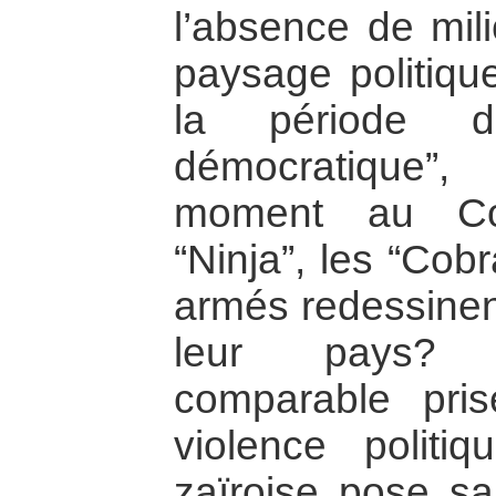
l’absence de mil
paysage politiqu
la période di
démocratique”
moment au Con
“Ninja”, les “Cob
armés redessinent
leur pays? 
comparable pri
violence politi
zaïroise pose sa