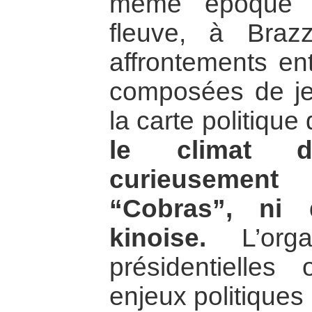
même époque s
fleuve, à Brazz
affrontements ent
composées de je
la carte politiqu
le climat d
curieusemen
“Cobras”, ni 
kinoise.
L’organ
présidentielles 
enjeux politiques