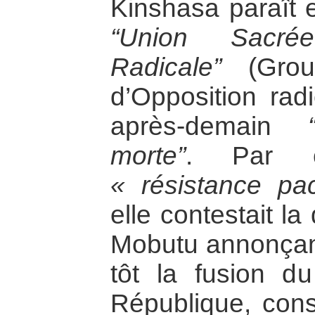
Kinshasa paraît e
“Union Sacrée
Radicale”
(Grou
d’Opposition rad
après-demain
morte”
. Par c
« résistance pa
elle contestait l
Mobutu annonçant
tôt la fusion d
République, cons