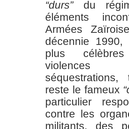
“durs”
du régim
éléments inco
Armées Zaïrois
décennie 1990, 
plus célèbre
violences 
séquestrations, 
reste le fameux
“
particulier resp
contre les orga
militants, des 