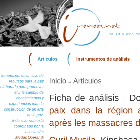
un sitio web d
Articulos
Instrumentos de análisis
Irenees.net es un sitio de
Inicio
Articulos
recursos para la paz
elaborado para promover
el intercambio de
Ficha de análisis
Do
conocimientos y
experiencias para la
paix dans la région 
construcción de un arte
de la paz.
après les massacres 
Este sitio web está
coordinado por la
asociación
Cyril Musila
, Kinshasa
Modus Operandi