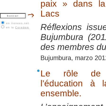
paix » dans l
Lacs
en irenees.net
Réflexions issu
en la
Coredem
Bujumbura (2011
des membres du
Bujumbura, marzo 201
Le rôle de l
l’éducation à 
ensemble.