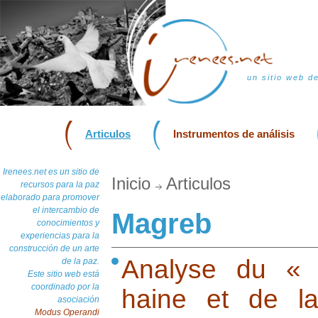
un sitio web d
Articulos
Instrumentos de análisis
Irenees.net es un sitio de
Inicio
Articulos
recursos para la paz
elaborado para promover
el intercambio de
Magreb
conocimientos y
experiencias para la
construcción de un arte
Analyse du « 
de la paz.
Este sitio web está
coordinado por la
haine et de la
asociación
Modus Operandi