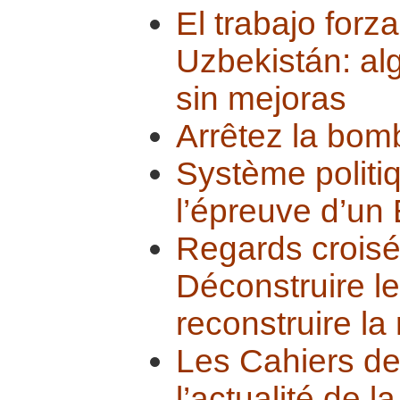
El trabajo forz
Uzbekistán: al
sin mejoras
Arrêtez la bom
Système politi
l’épreuve d’un 
Regards croisés
Déconstruire l
reconstruire la
Les Cahiers d
l’actualité de l