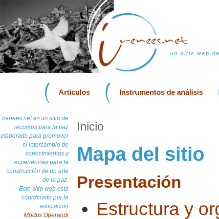
un sitio web d
Articulos
Instrumentos de análisis
Irenees.net es un sitio de
Inicio
recursos para la paz
elaborado para promover
el intercambio de
Mapa del sitio
conocimientos y
experiencias para la
construcción de un arte
Presentación
de la paz.
Este sitio web está
coordinado por la
Estructura y o
asociación
Modus Operandi