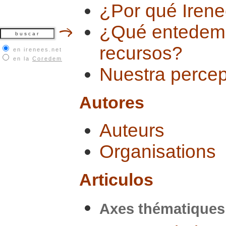
¿Por qué Irene
¿Qué entedemo
recursos?
en irenees.net
en la
Coredem
Nuestra percep
Autores
Auteurs
Organisations
Articulos
Axes thématiques