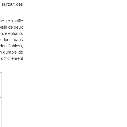
 surtout des
 se justifie
oisin de deux
 d’éléphants
ue donc dans
dentifiables),
on durable de
ifficilement