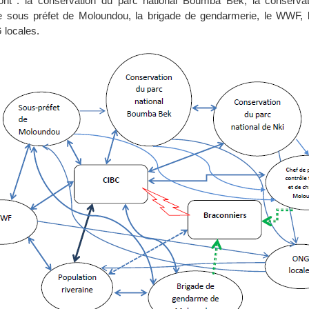
ont : la conservation du parc national Boumba Bek, la conserva
le sous préfet de Moloundou, la brigade de gendarmerie, le WWF, l
 locales.