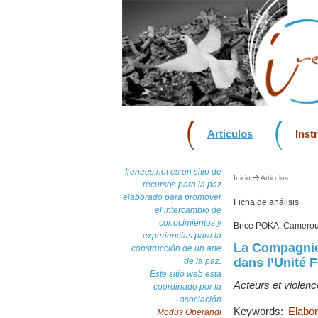
Articulos
Inst
Irenees.net es un sitio de
Inicio
Articulos
recursos para la paz
elaborado para promover
Ficha de análisis
el intercambio de
conocimientos y
Brice POKA, Camerou
experiencias para la
La Compagnie 
construcción de un arte
dans l’Unité
de la paz.
Este sitio web está
Acteurs et violence 
coordinado por la
asociación
Keywords:
Elabo
Modus Operandi