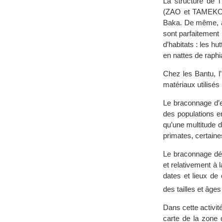
La structure de l
(ZAO et TAMEKOU,
Baka. De même, au
sont parfaitement
d’habitats : les h
en nattes de raphi
Chez les Bantu, l’
matériaux utilisés 
Le braconnage d’e
des populations e
qu’une multitude 
primates, certaine
Le braconnage dési
et relativement à 
dates et lieux de
des tailles et âge
Dans cette activit
carte de la zone 