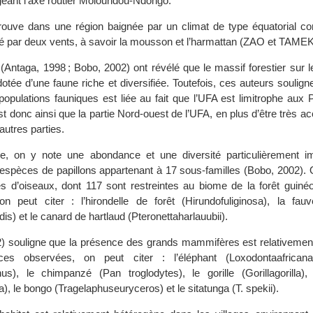
ngeant l’axe routier Moloundou-Ndongo.
ouve dans une région baignée par un climat de type équatorial con
ncé par deux vents, à savoir la mousson et l’harmattan (ZAO et TAME
 (Antaga, 1998 ; Bobo, 2002) ont révélé que le massif forestier sur 
otée d’une faune riche et diversifiée. Toutefois, ces auteurs soulign
 populations fauniques est liée au fait que l’UFA est limitrophe aux
donc ainsi que la partie Nord-ouest de l’UFA, en plus d’être très ac
autres parties.
e, on y note une abondance et une diversité particulièrement i
 espèces de papillons appartenant à 17 sous-familles (Bobo, 2002). O
 d’oiseaux, dont 117 sont restreintes au biome de la forêt guinéo
on peut citer : l’hirondelle de forêt (Hirundofuliginosa), la fau
is) et le canard de hartlaud (Pteronettaharlauubii).
2) souligne que la présence des grands mammifères est relativemen
es observées, on peut citer : l’éléphant (Loxodontaafricana)
us), le chimpanzé (Pan troglodytes), le gorille (Gorillagorilla),
), le bongo (Tragelaphuseuryceros) et le sitatunga (T. spekii).