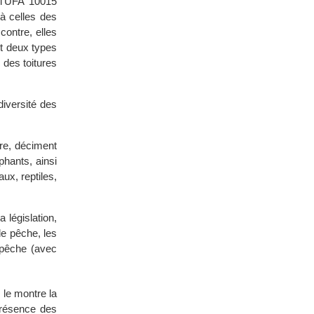
 l’UFA 10015
à celles des
contre, elles
t deux types
 des toitures
diversité des
re, déciment
phants, ainsi
x, reptiles,
 législation,
de pêche, les
/pêche (avec
 le montre la
présence des