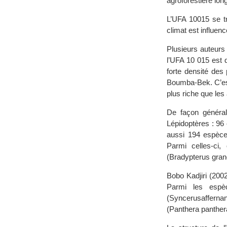
agroforestière lo
L’UFA 10015 se tr
climat est influe
Plusieurs auteurs
l’UFA 10 015 est d
forte densité des
Boumba-Bek. C’est 
plus riche que les 
De façon général
Lépidoptères : 96
aussi 194 espèces
Parmi celles-ci, 
(Bradypterus grand
Bobo Kadjiri (200
Parmi les espèc
(Syncerusaffernan
(Panthera panthera