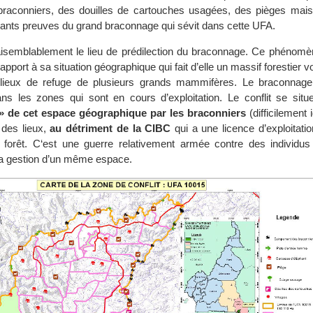
aconniers, des douilles de cartouches usagées, des pièges mais
ants preuves du grand braconnage qui sévit dans cette UFA.
isemblablement le lieu de prédilection du braconnage. Ce phénomène
apport à sa situation géographique qui fait d’elle un massif forestier v
 lieux de refuge de plusieurs grands mammifères. Le braconnage
s les zones qui sont en cours d’exploitation. Le conflit se sit
n » de cet espace géographique par les braconniers
(difficilement i
 des lieux,
au détriment de la CIBC
qui a une licence d’exploitati
a forêt. C‘est une guerre relativement armée contre des individus d
 la gestion d’un même espace.