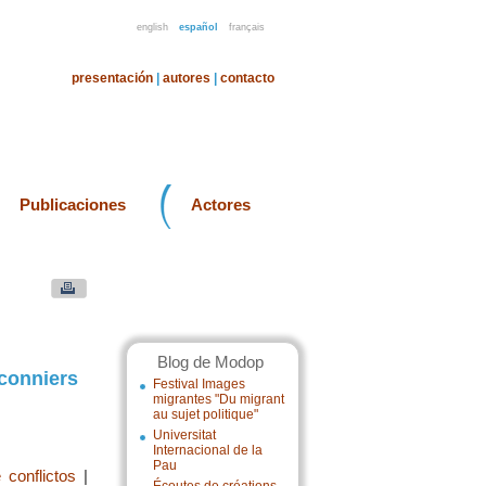
english
español
français
presentación
|
autores
|
contacto
Publicaciones
Actores
Blog de Modop
conniers
Festival Images
migrantes "Du migrant
au sujet politique"
Universitat
Internacional de la
Pau
 conflictos
|