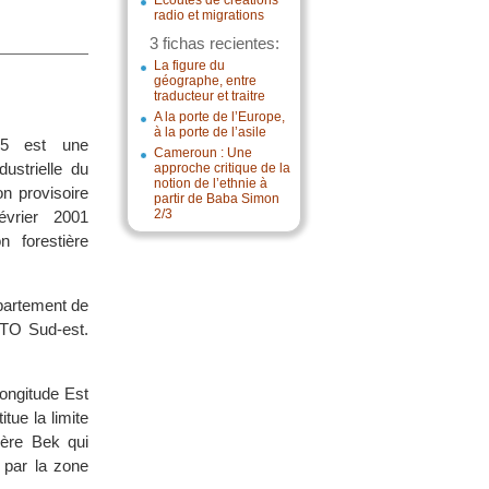
Écoutes de créations
radio et migrations
3 fichas recientes:
La figure du
géographe, entre
traducteur et traitre
A la porte de l’Europe,
à la porte de l’asile
15 est une
Cameroun : Une
ustrielle du
approche critique de la
notion de l’ethnie à
n provisoire
partir de Baba Simon
2/3
évrier 2001
 forestière
épartement de
UTO Sud-est.
longitude Est
tue la limite
ière Bek qui
 par la zone