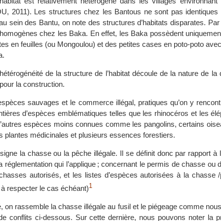
’habitat est relativement hétérogène dans les villages environnant
 2011). Les structures chez les Bantous ne sont pas identiques 
 sein des Bantu, on note des structures d’habitats disparates. Par 
 homogènes chez les Baka. En effet, les Baka possèdent uniquemen
uttes en feuilles (ou Mongoulou) et des petites cases en poto-poto avec
a.
hétérogénéité de la structure de l’habitat découle de la nature de la 
pour la construction.
spèces sauvages et le commerce illégal, pratiques qu’on y rencont
ntières d’espèces emblématiques telles que les rhinocéros et les élé
d’autres espèces moins connues comme les pangolins, certains oiseau
s plantes médicinales et plusieurs essences forestiers.
gne la chasse ou la pêche illégale. Il se définit donc par rapport à la
la réglementation qui l’applique ; concernant le permis de chasse ou 
 chasses autorisés, et les listes d’espèces autorisées à la chasse 
1
s à respecter le cas échéant)
é, on rassemble la chasse illégale au fusil et le piégeage comme nous
de conflits ci-dessous. Sur cette dernière, nous pouvons noter la 