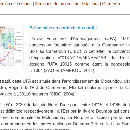
cción de la fauna
|
Acciones de protección de la flora
|
Camerún
Brève mise en contexte du conflit
L’Unité Forestière d’Aménagement (UFA) 100
concession forestière attribuée à la Compagnie Ind
Bois au Cameroun (CIBC). À cet effet, la conventio
d’exploitation n°0137/CPE/MINEF/CAB du 15 f
désigne l’UFA 10015 comme étant la concession
n°1004 (ZAO et TAMEKOU, 2011).
istratif, cette UFA est située dans l’arrondissement de Moloundou, d
o, Région de l’Est du Cameroun. Elle fait également partie de l’
valuée à 130110 hectares (CIBC, 2004).
 2°05’ et 2°30’ de latitude Nord d’une part, entre 14°15’ et 14°45’ de 
 est délimitée respectivement : à l’Est par la rivière Boumba qui consti
a forêt communale de Moloundou ; au Nord et à l’Ouest par la riv
ite commune avec les parcs nationaux Boumba-Bek et Nki ; au Sud