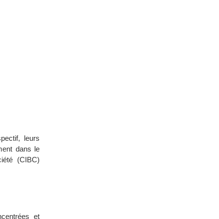
ectif, leurs
ement dans le
ciété (CIBC)
ncentrées et