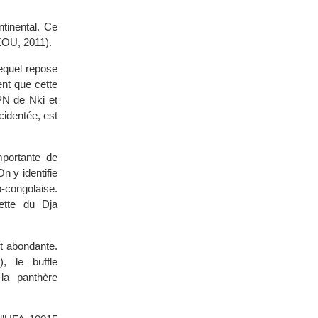
tinental. Ce
KOU, 2011).
lequel repose
ent que cette
 PN de Nki et
cidentée, est
mportante de
n y identifie
-congolaise.
vette du Dja
t abondante.
, le buffle
 la panthère