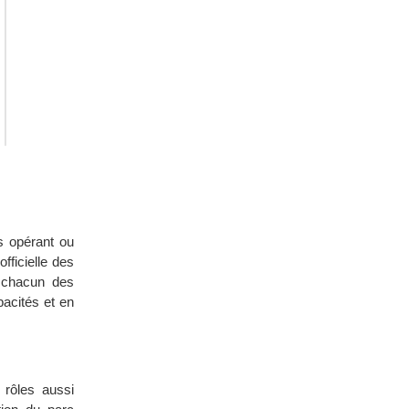
rs opérant ou
fficielle des
ar chacun des
pacités et en
 rôles aussi