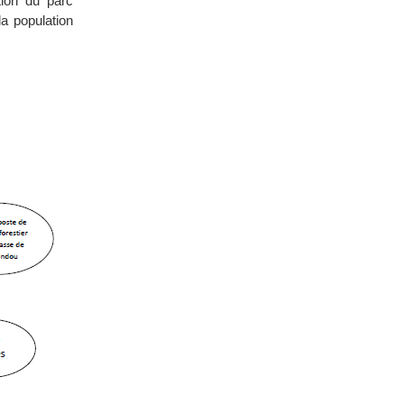
tion du parc
a population