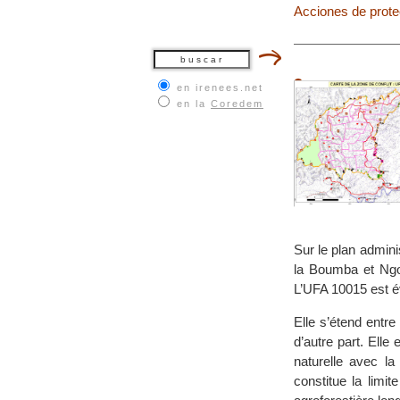
Acciones de prote
en irenees.net
en la
Coredem
Sur le plan admin
la Boumba et Ngok
L’UFA 10015 est é
Elle s’étend entre
d’autre part. Elle
naturelle avec l
constitue la lim