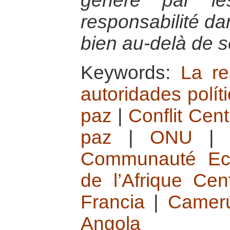
généré par le
responsabilité da
bien au-delà de s
Keywords:
La re
autoridades polít
paz
|
Conflit Cent
paz
|
ONU
Communauté Ec
de l’Afrique Cen
Francia
|
Camer
Angola