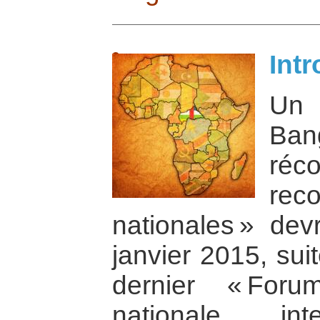
Int
Un 
Ba
réc
reco
nationales » dev
janvier 2015, sui
dernier « Foru
nationale inte