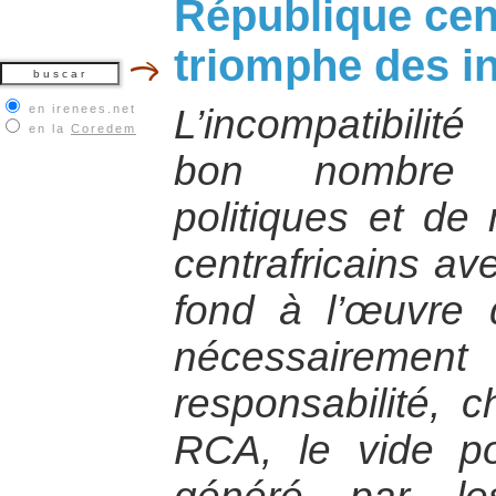
République cent
triomphe des i
en irenees.net
L’incompatibilit
en la
Coredem
bon nombre 
politiques et de
centrafricains a
fond à l’œuvre 
nécessairement
responsabilité, c
RCA, le vide pol