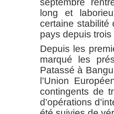
septembre rentr
long et laborie
certaine stabilit
pays depuis trois
Depuis les premi
marqué les prés
Patassé à Bangui,
l’Union Europée
contingents de t
d’opérations d’in
été suivies de vér