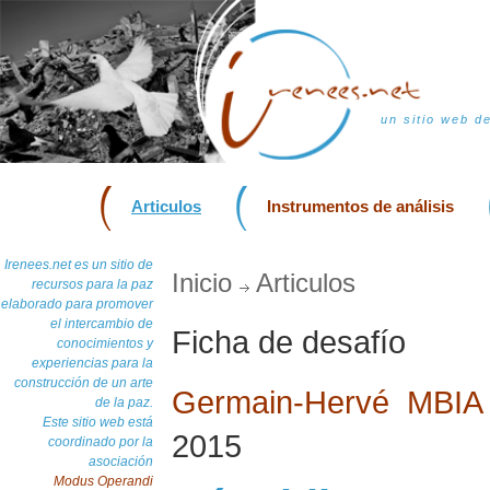
un sitio web d
Articulos
Instrumentos de análisis
Irenees.net es un sitio de
Inicio
Articulos
recursos para la paz
elaborado para promover
el intercambio de
Ficha de desafío
conocimientos y
experiencias para la
construcción de un arte
Germain-Hervé MBI
de la paz.
Este sitio web está
2015
coordinado por la
asociación
Modus Operandi