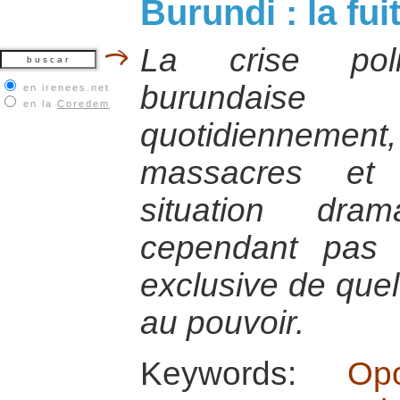
Burundi : la fui
La crise poli
burundai
en irenees.net
en la
Coredem
quotidienneme
massacres et 
situation dra
cependant pas d
exclusive de quel
au pouvoir.
Keywords:
Op