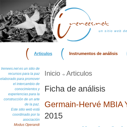
un sitio web d
Articulos
Instrumentos de análisis
Irenees.net es un sitio de
Inicio
Articulos
recursos para la paz
elaborado para promover
el intercambio de
Ficha de análisis
conocimientos y
experiencias para la
construcción de un arte
Germain-Hervé MBIA
de la paz.
Este sitio web está
2015
coordinado por la
asociación
Modus Operandi