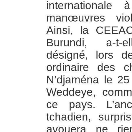
internationale
manœuvres viole
Ainsi, la CEEAC,
Burundi, a-t-e
désigné, lors 
ordinaire des c
N’djaména le 25
Weddeye, comme
ce pays. L’anc
tchadien, surpr
avouera ne rie