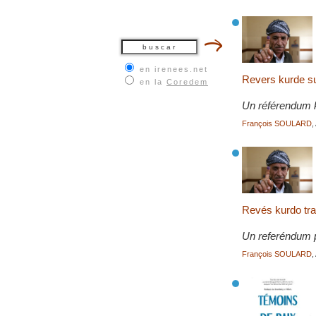
en irenees.net
Revers kurde s
en la
Coredem
Un référendum ku
François SOULARD
,
Revés kurdo tra
Un referéndum 
François SOULARD
,