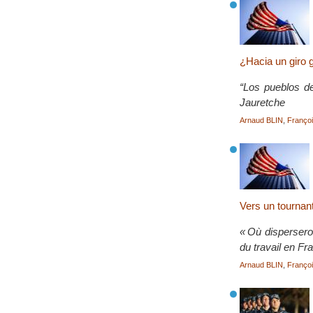
¿Hacia un giro 
“Los pueblos de
Jauretche
Arnaud BLIN
,
Franç
Vers un tournant
« Où dispersero
du travail en F
Arnaud BLIN
,
Franç