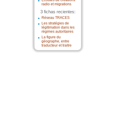
Écoutes de créations
radio et migrations
3 fichas recientes:
Réseau TRACES
Les stratégies de
légitimation dans les
régimes autoritaires
La figure du
géographe, entre
traducteur et traitre