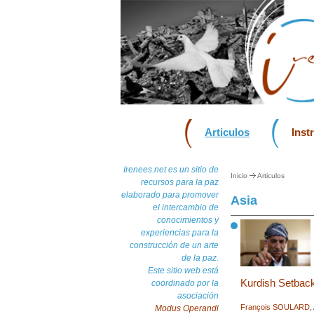
Articulos
Inst
Irenees.net es un sitio de
Inicio
Articulos
recursos para la paz
elaborado para promover
Asia
el intercambio de
conocimientos y
experiencias para la
construcción de un arte
de la paz.
Este sitio web está
Kurdish Setback
coordinado por la
asociación
François SOULARD
,
Modus Operandi