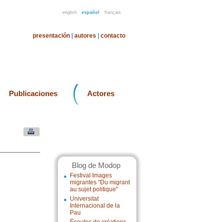
english
español
français
presentación
|
autores
|
contacto
Publicaciones
Actores
Blog de Modop
Festival Images
migrantes "Du migrant
au sujet politique"
Universitat
Internacional de la
Pau