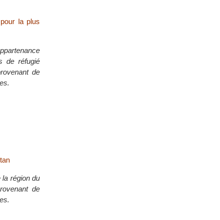
 pour la plus
appartenance
ls de réfugié
provenant de
ges.
stan
la région du
provenant de
ges.