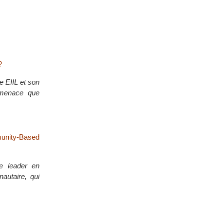
?
e EIIL et son
a menace que
unity-Based
me leader en
autaire, qui