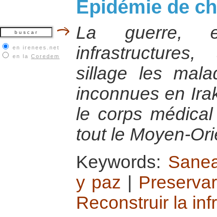
Epidémie de ch
La guerre, e
infrastructure
en irenees.net
en la
Coredem
sillage les mala
inconnues en Irak
le corps médical
tout le Moyen-Ori
Keywords:
Sanea
y paz
|
Preservar
Reconstruir la inf