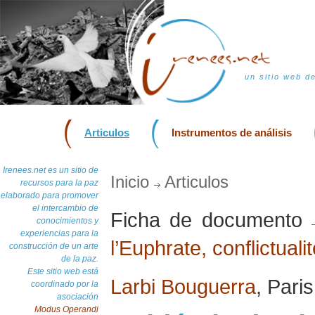
un sitio web d
Articulos
Instrumentos de análisis
Irenees.net es un sitio de
Inicio
Articulos
recursos para la paz
elaborado para promover
el intercambio de
Ficha de documento
conocimientos y
experiencias para la
l’Euphrate, conflictualit
construcción de un arte
de la paz.
Este sitio web está
Larbi Bouguerra
, Pari
coordinado por la
asociación
Modus Operandi