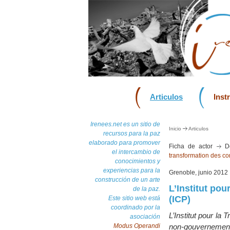
Articulos
Inst
Irenees.net es un sitio de
Inicio
Articulos
recursos para la paz
elaborado para promover
Ficha de actor
Do
el intercambio de
transformation des con
conocimientos y
experiencias para la
Grenoble, junio 2012
construcción de un arte
L’Institut pou
de la paz.
(ICP)
Este sitio web está
coordinado por la
L’Institut pour la
asociación
Modus Operandi
non-gouvernemental