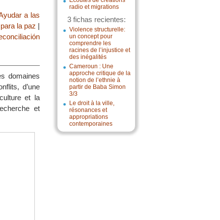
Écoutes de créations
radio et migrations
Ayudar a las
3 fichas recientes:
para la paz
|
Violence structurelle:
conciliación
un concept pour
comprendre les
racines de l’injustice et
des inégalités
Cameroun : Une
approche critique de la
les domaines
notion de l’ethnie à
nflits, d’une
partir de Baba Simon
3/3
ulture et la
Le droit à la ville,
recherche et
résonances et
appropriations
contemporaines