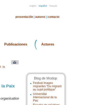
english
español
français
presentación
|
autores
|
contacto
Publicaciones
Actores
t la
Blog de Modop
Festival Images
 la Paix
migrantes "Du migrant
au sujet politique"
Universitat
Internacional de la
 organisation
Pau