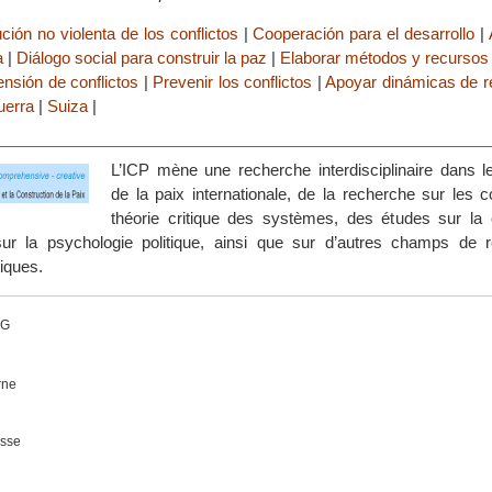
ción no violenta de los conflictos
|
Cooperación para el desarrollo
|
a
|
Diálogo social para construir la paz
|
Elaborar métodos y recursos 
ensión de conflictos
|
Prevenir los conflictos
|
Apoyar dinámicas de re
uerra
|
Suiza
|
L’ICP mène une recherche interdisciplinaire dans 
de la paix internationale, de la recherche sur les co
théorie critique des systèmes, des études sur la c
ur la psychologie politique, ainsi que sur d’autres champs de 
iques.
G
rne
isse