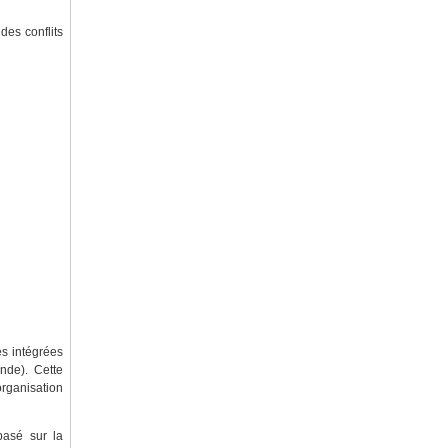
des conflits
es intégrées
nde). Cette
rganisation
 basé sur la