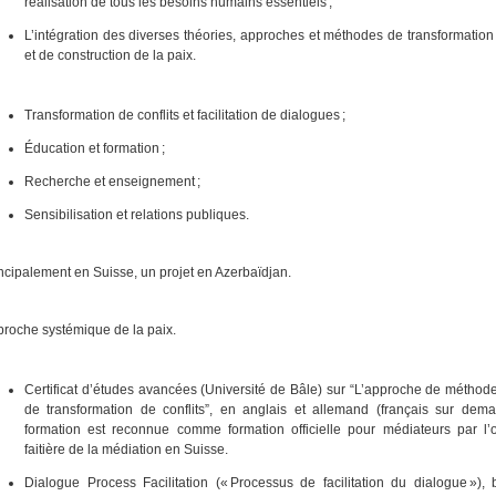
réalisation de tous les besoins humains essentiels ;
L’intégration des diverses théories, approches et méthodes de transformation 
et de construction de la paix.
Transformation de conflits et facilitation de dialogues ;
Éducation et formation ;
Recherche et enseignement ;
Sensibilisation et relations publiques.
ncipalement en Suisse, un projet en Azerbaïdjan.
roche systémique de la paix.
Certificat d’études avancées (Université de Bâle) sur “L’approche de méthod
de transformation de conflits”, en anglais et allemand (français sur dema
formation est reconnue comme formation officielle pour médiateurs par l’o
faitière de la médiation en Suisse.
Dialogue Process Facilitation (« Processus de facilitation du dialogue »),