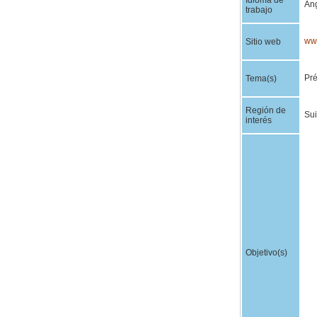
Idioma de
Ang
trabajo
www
Sitio web
Pré
Tema(s)
Región de
Sui
interés
Objetivo(s)