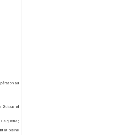
opération au
n Suisse et
 la guerre ;
t la pleine