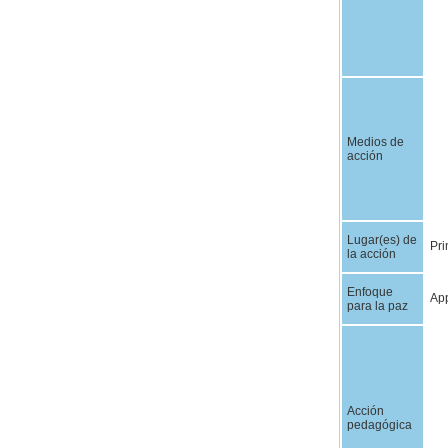
Medios de
acción
Lugar(es) de
Pri
la acción
Enfoque
App
para la paz
Acción
pedagógica