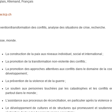
lais, Allemand, Français
.iicp.ch
vention/transformation des conflits, analyse des situations de crise, recherche.
sse, monde.
La construction de la paix aux niveaux individuel, social et international ;
La promotion de la transformation non-violente des conflits ;
La promotion des approches attentives aux conflits dans le domaine de la co
développement ;
La prévention de la violence et de la guerre ;
Le soutien aux personnes touchées par les catastrophes et les conflits e
partout dans le monde ;
L’assistance aux processus de réconciliation, en particulier après la violence ou
Le développement de cultures et de structures qui promeuvent et soutiennen