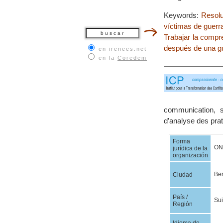
Keywords:
Resolu
víctimas de guerr
Trabajar la compr
después de una g
en irenees.net
en la
Coredem
communication, s
d’analyse des prat
Forma
ON
jurídica de la
organización
Be
Ciudad
País /
Su
Región