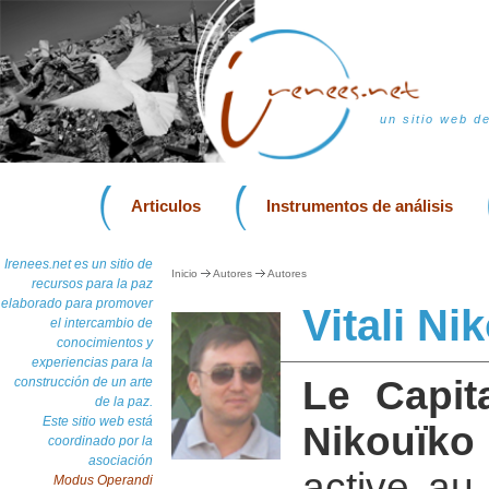
un sitio web d
Articulos
Instrumentos de análisis
Irenees.net es un sitio de
Inicio
Autores
Autores
recursos para la paz
elaborado para promover
Vitali Ni
el intercambio de
conocimientos y
experiencias para la
Le Capit
construcción de un arte
de la paz.
Este sitio web está
Nikouïko
coordinado por la
asociación
active au
Modus Operandi