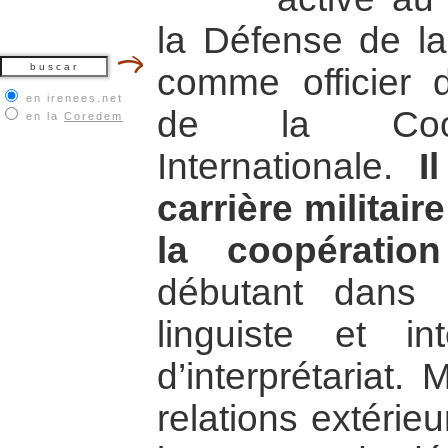
la Défense de la
comme officier 
en irenees.net
de la Coopér
en la
Coredem
Internationale.
I
carrière militai
la coopération
débutant dans la
linguiste et in
d’interprétariat.
relations extérieu