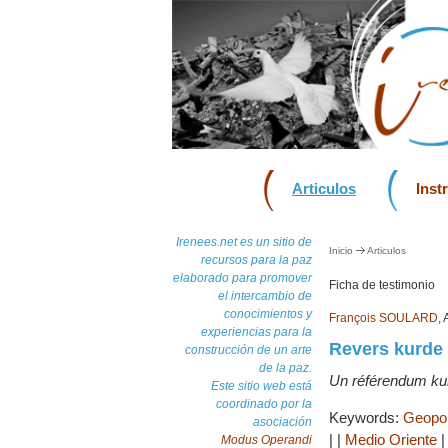
Articulos
Inst
Irenees.net es un sitio de
Inicio
Articulos
recursos para la paz
elaborado para promover
Ficha de testimonio
el intercambio de
conocimientos y
François SOULARD
,
experiencias para la
Revers kurde
construcción de un arte
de la paz.
Un référendum kurd
Este sitio web está
coordinado por la
Keywords:
Geopol
asociación
|
|
Medio Oriente
Modus Operandi