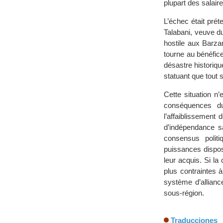
plupart des salair
L’échec était pré
Talabani, veuve du
hostile aux Barzan
tourne au bénéfic
désastre historiqu
statuant que tout s
Cette situation n
conséquences du 
l’affaiblissement 
d’indépendance sa
consensus politi
puissances dispos
leur acquis. Si la
plus contraintes à
système d’allianc
sous-région.
Traducciones