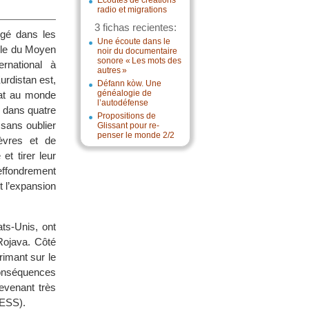
Écoutes de créations
radio et migrations
3 fichas recientes:
rgé dans les
Une écoute dans le
mble du Moyen
noir du documentaire
sonore « Les mots des
rnational à
autres »
urdistan est,
Défann kòw. Une
généalogie de
État au monde
l’autodéfense
s dans quatre
Propositions de
 sans oublier
Glissant pour re-
penser le monde 2/2
èvres et de
t tirer leur
effondrement
t l’expansion
ts-Unis, ont
Rojava. Côté
rimant sur le
 conséquences
evenant très
HESS).