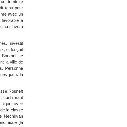
n territoire
ait tenu pour
iasme avec un
 favorable à
i-ci s’avéra
es, investit
k, et fonçait
 Barzani se
t la ville de
es. Personne
ues jours la
russe Rosneft
, confirmant
muniquer avec
 de la classe
re Nechirvan
conomique (la