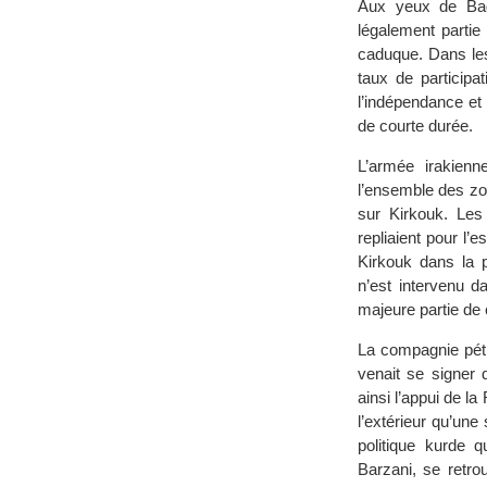
Aux yeux de Bagd
légalement partie 
caduque. Dans les
taux de particip
l’indépendance et
de courte durée.
L’armée irakienne
l’ensemble des zon
sur Kirkouk. Les
repliaient pour l’
Kirkouk dans la p
n’est intervenu d
majeure partie de 
La compagnie pétro
venait se signer
ainsi l’appui de l
l’extérieur qu’un
politique kurde 
Barzani, se retrou