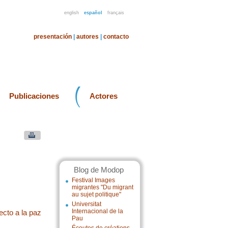
english
español
français
presentación
|
autores
|
contacto
Publicaciones
Actores
Blog de Modop
Festival Images
migrantes "Du migrant
au sujet politique"
Universitat
Internacional de la
ecto a la paz
Pau