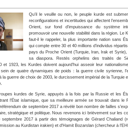
Qu’il le veuille ou non, le peuple kurde est subme
reconfigurations et incertitudes qui affectent l’ense
Orient, sur fond d’impuissance du système inte
promouvoir une nouvelle stabilité dans la région. Le K
faut-il le rappeler, la plus importante nation sans 
qui compte entre 30 et 40 millions d’individus réparti
pays du Proche Orient (Turquie, Iran, Irak et Syrie),
sa diaspora. Restés orphelins des traités de S
et 1923, les Kurdes doivent aujourd’hui asseoir leur nationalisme e
 sein de quatre dynamiques de poids : la guerre civile syrienne, l’
 à la guerre de choix de 2003, le durcissement impérial de la Turquie e
e.
troupes kurdes de Syrie, appuyés à la fois par la Russie et les Éta
rant l’État islamique, que sa meilleure armée se trouvait dans le 
du référendum de septembre 2017 a révélé bon nombre de failles s’exp
itaire, stratégique et politique. Nous revenons ici brièvement sur les
 septembre 2017 à partir des témoignages de Gérard Chaliand (r
ission au Kurdistan irakien) et d’Hamit Bozarslan (chercheur à l’E