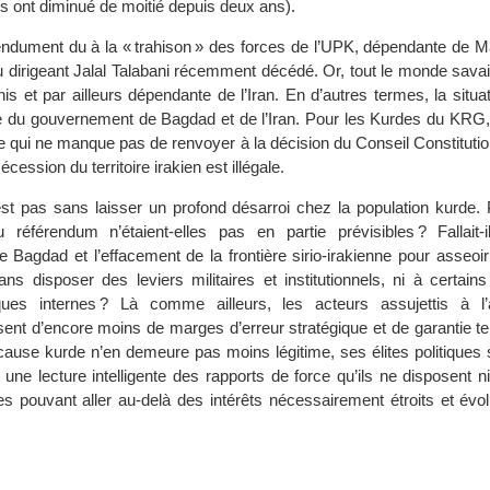
es ont diminué de moitié depuis deux ans).
tendument du à la « trahison » des forces de l’UPK, dépendante de
 dirigeant Jalal Talabani récemment décédé. Or, tout le monde savait 
is et par ailleurs dépendante de l’Iran. En d’autres termes, la situa
e du gouvernement de Bagdad et de l’Iran. Pour les Kurdes du KRG, i
e qui ne manque pas de renvoyer à la décision du Conseil Constitution
écession du territoire irakien est illégale.
’est pas sans laisser un profond désarroi chez la population kurde. 
référendum n’étaient-elles pas en partie prévisibles ? Fallait-
de Bagdad et l’effacement de la frontière sirio-irakienne pour asseoi
ns disposer des leviers militaires et institutionnels, ni à certain
ques internes ? Là comme ailleurs, les acteurs assujettis à l
ent d’encore moins de marges d’erreur stratégique et de garantie te
 cause kurde n’en demeure pas moins légitime, ses élites politiques 
 une lecture intelligente des rapports de force qu’ils ne disposent ni
es pouvant aller au-delà des intérêts nécessairement étroits et évol