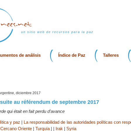
un sitio web de recursos para la paz
rumentos de análisis
Índice de Paz
Talleres
 Argentine, diciembre 2017
 suite au référendum de septembre 2017
e qui était en fait perdu d’avance
ítica y paz
|
La responsabilidad de las autoridades políticas con resp
|
Cercano Oriente
|
Turquía
|
|
Irak
|
Syria