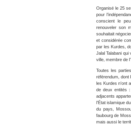
Organisé le 25 s
pour l’indépendanc
conscient le pe
renouveler son m
souhaitait négocie
et considérée com
par les Kurdes, do
Jalal Talabani qui
ville, membre de 
Toutes les partie
référendum, dont 
les Kurdes n’ont 
de deux entités : 
adjacents apparten
l’État islamique d
du pays, Mossoul
faubourg de Mosso
mais aussi le terr