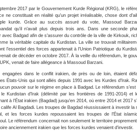
eptembre 2017 par le Gouvernement Kurde Régional (KRG), le réfé
e ne constituait en réalité qu’un projet irréalisable, chose dont d’ail
uple kurde. Grâce au succès assuré du vote, Massoud Barzani
andat qu’il n’avait plus depuis trois ans. Dans une seconde p
r avec Badgad afin de s’assurer du contrôle de la ville de Kirkouk, ric
me la véritable capitale du Kurdistan. La ville se trouvait militair
nt l’essentiel des forces appartenait à l’Union Patriotique du Kurdi
 venait de décéder en octobre 2017. À la veille du référendum, le gou
l’UPK, venait de faire allégeance à Massoud Barzani.
s engagées dans le conflit irakien, de près ou de loin, étaient déf
les États-Unis qui sont alliés depuis 1991 avec les Kurdes d’Irak. 
aucun pouvoir sur le régime en place à Badgad. Le référendum s’est 
le Kurdistan d’Irak (délimité par les frontières de 1991-2014) et le
ant à l’État irakien (Bagdad) jusqu’en 2014, où entre 2014 et 2017 s
u calife Al Bagdadi. Les troupes de Bagdad réussissaient à investir la 
, et les forces kurdes repoussaient les troupes de l’État islami
ul. Le référendum concernait non seulement le territoire proprement
itoire anciennement irakien que les forces kurdes venaient d’investir.