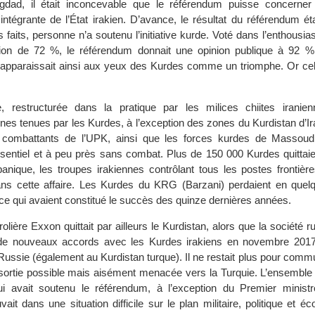
ad, il était inconcevable que le référendum puisse concerner u
intégrante de l’État irakien. D’avance, le résultat du référendum ét
 faits, personne n’a soutenu l’initiative kurde. Voté dans l’enthous
ation de 72 %, le référendum donnait une opinion publique à 92 %
 apparaissait ainsi aux yeux des Kurdes comme un triomphe. Or celu
, restructurée dans la pratique par les milices chiites iranienn
es tenues par les Kurdes, à l’exception des zones du Kurdistan d’Ira
 combattants de l’UPK, ainsi que les forces kurdes de Massoud
essentiel et à peu près sans combat. Plus de 150 000 Kurdes quittaien
anique, les troupes irakiennes contrôlant tous les postes frontièr
ans cette affaire. Les Kurdes du KRG (Barzani) perdaient en quelq
ce qui avaient constitué le succès des quinze dernières années.
lière Exxon quittait par ailleurs le Kurdistan, alors que la société 
 de nouveaux accords avec les Kurdes irakiens en novembre 2017
a Russie (également au Kurdistan turque). Il ne restait plus pour com
e sortie possible mais aisément menacée vers la Turquie. L’ensemble
qui avait soutenu le référendum, à l’exception du Premier minist
vait dans une situation difficile sur le plan militaire, politique et é