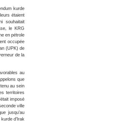
rendum kurde
leurs étaient
 souhaitait
hase, le KRG
he en pétrole
ement occupée
stan (UPK) de
verneur de la
avorables au
Rappelons que
tenu au sein
s territoires
’était imposé
seconde ville
que jusqu’au
 kurde d’Irak