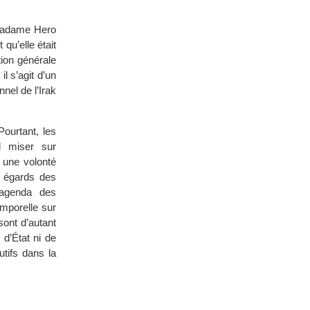
 Madame Hero
qu’elle était
tion générale
l s’agit d’un
nel de l’Irak
Pourtant, les
il miser sur
r une volonté
s égards des
’agenda des
mporelle sur
sont d’autant
 d’État ni de
utifs dans la