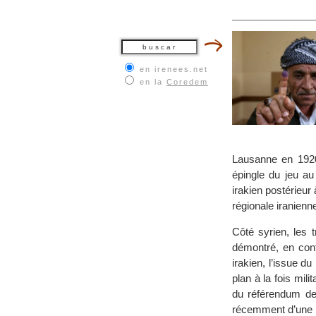
en irenees.net
en la
Coredem
Lausanne en 1920 
épingle du jeu au
irakien postérieur
régionale iranienn
Côté syrien, les 
démontré, en cont
irakien, l’issue 
plan à la fois mil
du référendum de
récemment d’une m