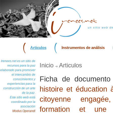
un sitio web d
Articulos
Instrumentos de análisis
Irenees.net es un sitio de
Inicio
Articulos
recursos para la paz
elaborado para promover
el intercambio de
Ficha de document
conocimientos y
experiencias para la
histoire et éducation 
construcción de un arte
de la paz.
citoyenne engagée
Este sitio web está
coordinado por la
asociación
formation et une 
Modus Operandi