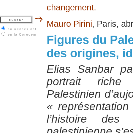
changement.
Mauro Pirini
, Paris, ab
en irenees.net
en la
Coredem
Figures du Pale
des origines, i
Elias Sanbar p
portrait riche
Palestinien d’aujo
« représentatio
l’histoire des 
palestinienne s’e