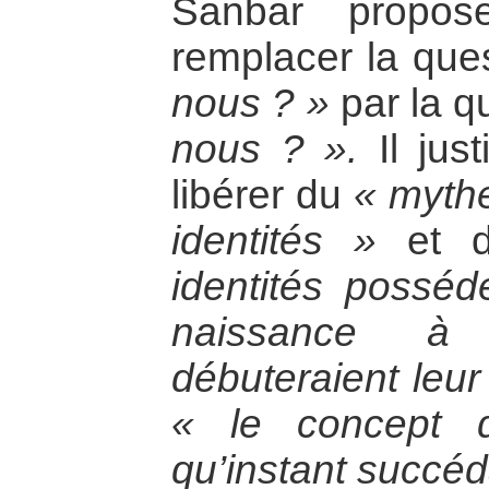
Sanbar propos
remplacer la que
nous ? »
par la q
nous ? ».
Il just
libérer du
« mythe
identités »
et 
identités posséd
naissance à p
débuteraient leur 
« le concept 
qu’instant succéd