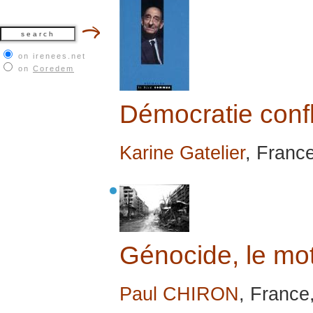
on irenees.net
on
Coredem
Démocratie confl
Karine Gatelier
, Franc
Génocide, le mo
Paul CHIRON
, France