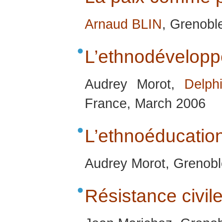
Arnaud BLIN
, Grenobl
L’ethnodévelop
Audrey Morot,
Delph
France, March 2006
L’ethnoéducatio
Audrey Morot, Grenobl
Résistance civi