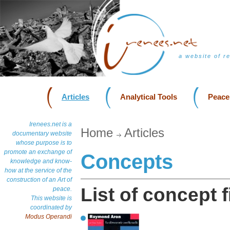
a website of r
Articles
Analytical Tools
Peace
Irenees.net is a
Home
Articles
documentary website
whose purpose is to
promote an exchange of
Concepts
knowledge and know-
how at the service of the
construction of an Art of
List of concept f
peace.
This website is
coordinated by
Modus Operandi