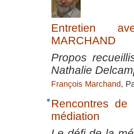
Entretien a
MARCHAND
Propos recueill
Nathalie Delcamp
François Marchand
, P
Rencontres de s
médiation
Le défi de la mé