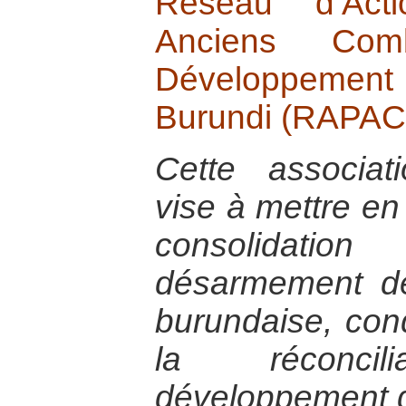
Réseau d’Acti
Anciens Com
Développement
Burundi (RAPA
Cette associat
vise à mettre en
consolidati
désarmement de 
burundaise, con
la réconci
développement d