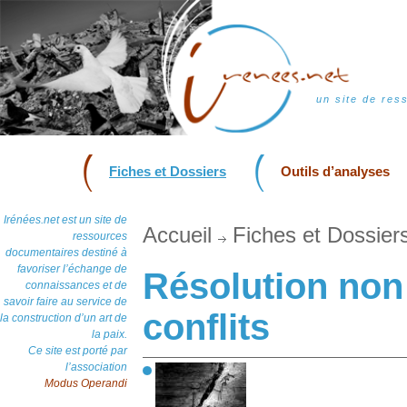
un site de res
Fiches et Dossiers
Outils d’analyses
Irénées.net est un site de
Accueil
Fiches et Dossier
ressources
documentaires destiné à
favoriser l’échange de
Résolution non
connaissances et de
savoir faire au service de
conflits
la construction d’un art de
la paix.
Ce site est porté par
l’association
Modus Operandi