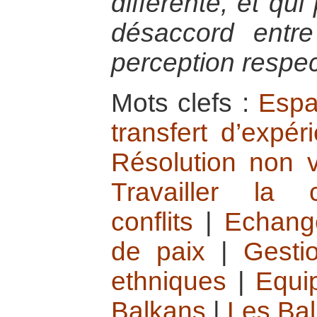
différente, et qu
désaccord entre
perception respect
Mots clefs :
Espa
transfert d’expé
Résolution non v
Travailler la
conflits
|
Echang
de paix
|
Gesti
ethniques
|
Equi
Balkans
|
Les Ba