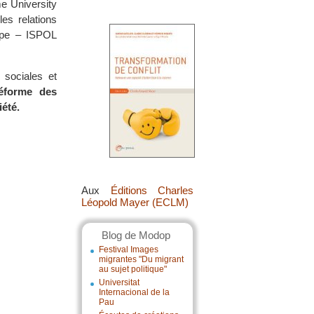
me University
es relations
rope – ISPOL
 sociales et
réforme des
iété.
Aux
Éditions Charles
Léopold Mayer (ECLM)
Blog de Modop
Festival Images
migrantes "Du migrant
au sujet politique"
Universitat
Internacional de la
Pau