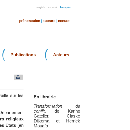
english
español
français
présentation
|
auteurs
|
contact
Publications
Acteurs
vaille sur les
En librairie
Transformation de
conflit
, de Karine
 Département
Gatelier, Claske
rs religieux
Dijkema et Herrick
es Etats
(en
Mouafo