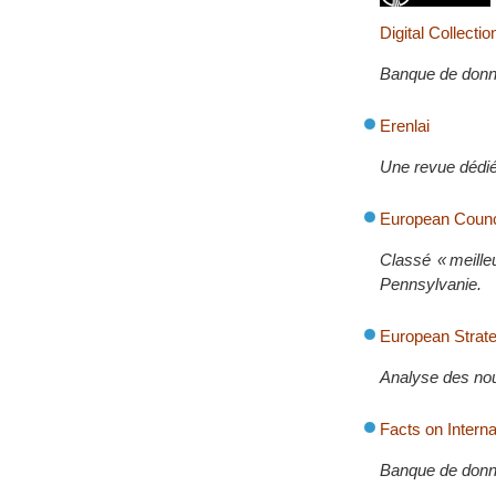
Digital Collectio
Banque de donnée
Erenlai
Une revue dédiée
European Counci
Classé « meille
Pennsylvanie.
European Strate
Analyse des nouv
Facts on Intern
Banque de donn