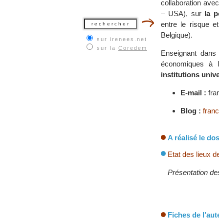
collaboration ave
– USA), sur
la p
entre le risque e
Belgique).
sur irenees.net
sur la
Coredem
Enseignant dans 
économiques à l’
institutions univ
E-mail :
fra
Blog :
fran
A réalisé le dos
Etat des lieux de
Présentation des
Fiches de l’aut