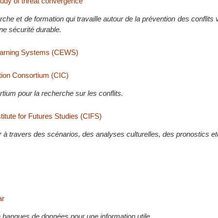
tudy of threat convergence
che et de formation qui travaille autour de la prévention des conflits v
ne sécurité durable.
 Warning Systems (CEWS)
ation Consortium (CIC)
tium pour la recherche sur les conflits.
itute for Futures Studies (CIFS)
r à travers des scénarios, des analyses culturelles, des pronostics et
ar
e banques de données pour une information utile.