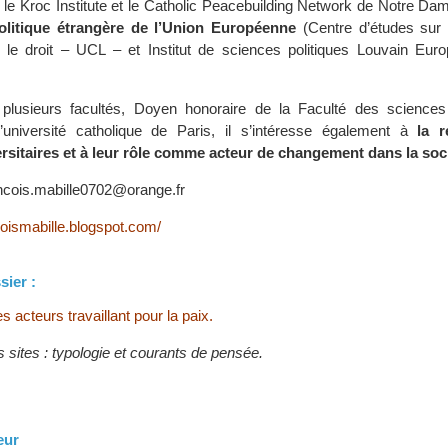
c le Kroc Institute et le Catholic Peacebuilding Network de Notre Da
olitique étrangère de l’Union Européenne
(Centre d’études sur l
t le droit – UCL – et Institut de sciences politiques Louvain Eu
plusieurs facultés, Doyen honoraire de la Faculté des sciences
université catholique de Paris, il s’intéresse également à
la 
ersitaires et à leur rôle comme acteur de changement dans la soc
ncois.mabille0702@orange.fr
coismabille.blogspot.com/
sier :
s acteurs travaillant pour la paix.
 sites : typologie et courants de pensée.
eur