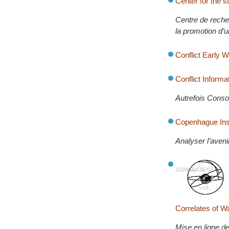
Center for the s
Centre de recher
la promotion d’u
Conflict Early
Conflict Inform
Autrefois Consor
Copenhague Inst
Analyser l’aveni
Correlates of W
Mise en ligne d