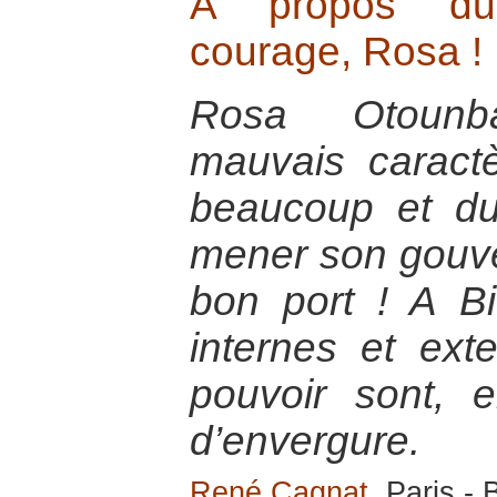
A propos du
courage, Rosa !
Rosa Otounba
mauvais caractè
beaucoup et d
mener son gouve
bon port ! A Bi
internes et ext
pouvoir sont, e
d’envergure.
René Cagnat
, Paris -