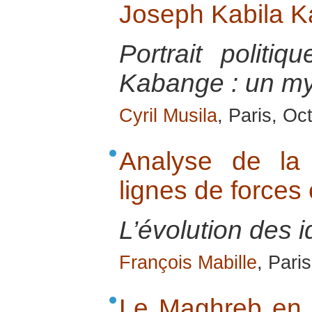
Joseph Kabila 
Portrait politi
Kabange : un my
Cyril Musila
, Paris, Oc
Analyse de la
lignes de force
L’évolution des i
François Mabille
, Pari
Le Maghreb en é