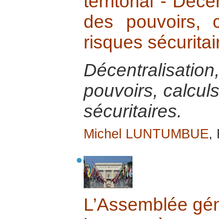
territorial - Déce
des pouvoirs, c
risques sécuritai
Décentralisat
pouvoirs, calculs
sécuritaires.
Michel LUNTUMBUE
,
L’Assemblée gén