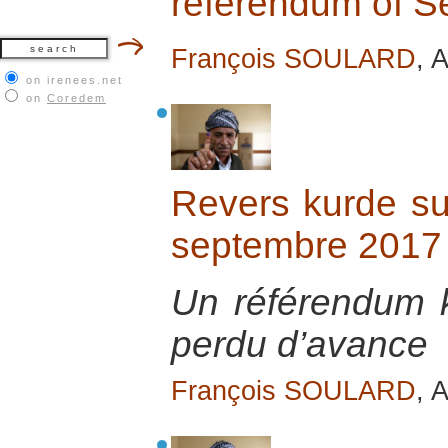
referendum of 
François SOULARD
, 
on irenees.net
on
Coredem
Revers kurde su
septembre 2017
Un référendum ku
perdu d’avance
François SOULARD
, 