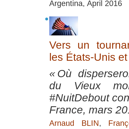
Argentina, April 2016
Vers un tournan
les États-Unis e
« Où disperser
du Vieux mond
#NuitDebout contr
France, mars 20
Arnaud BLIN
,
Fran