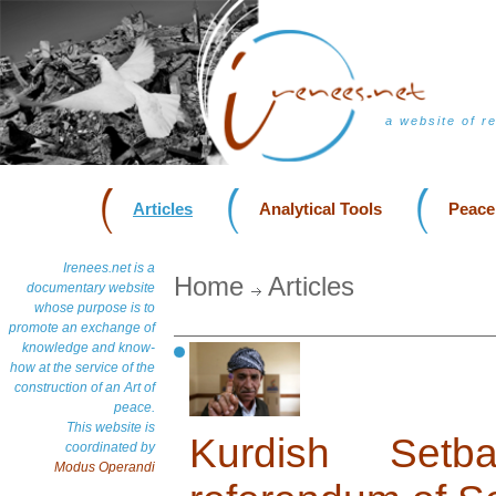
a website of r
Articles
Analytical Tools
Peace
Irenees.net is a
Home
Articles
documentary website
whose purpose is to
promote an exchange of
knowledge and know-
how at the service of the
construction of an Art of
peace.
This website is
Kurdish Setb
coordinated by
Modus Operandi