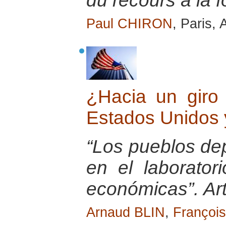
du recours à la f
Paul CHIRON
, Paris, 
¿Hacia un giro 
Estados Unidos 
“Los pueblos de
en el laborator
económicas”. Ar
Arnaud BLIN
,
Franço