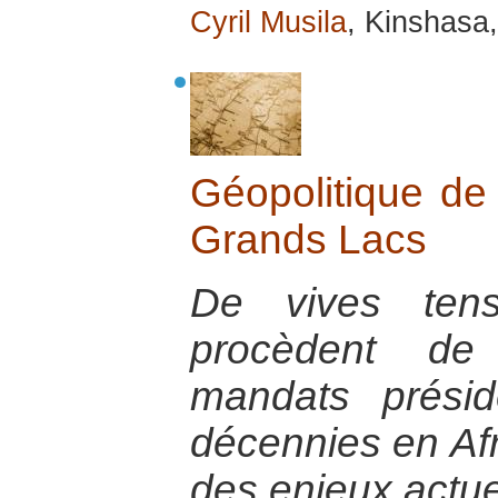
Cyril Musila
, Kinshasa
Géopolitique de 
Grands Lacs
De vives tensi
procèdent de 
mandats présid
décennies en Afr
des enjeux actue