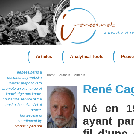
a website of r
Articles
Analytical Tools
Peace
Irenees.net is a
Home
Authors
Authors
documentary website
whose purpose is to
René Ca
promote an exchange of
knowledge and know-
how at the service of the
Né en 1
construction of an Art of
peace.
This website is
ayant pa
coordinated by
Modus Operandi
fil d’une 