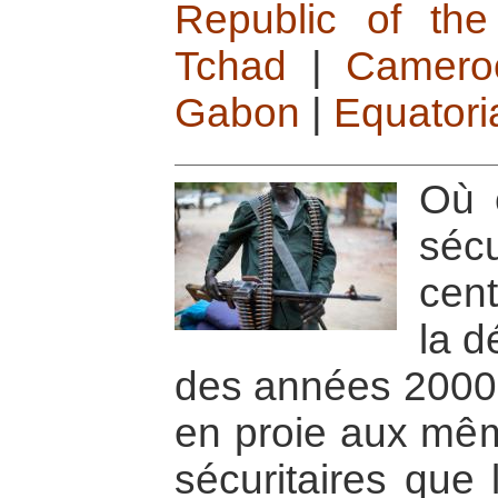
Republic of th
Tchad
|
Camero
Gabon
|
Equatori
Où 
séc
cent
la d
des années 2000, 
en proie aux même
sécuritaires que 