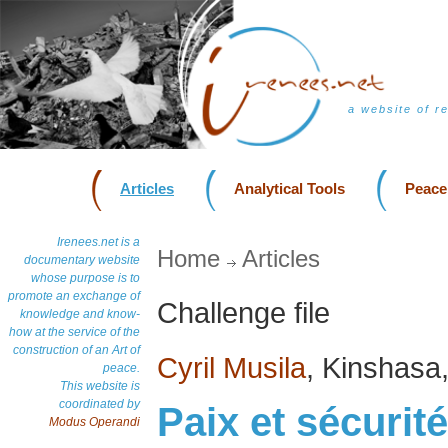
a website of r
Articles
Analytical Tools
Peace
Irenees.net is a
Home
Articles
documentary website
whose purpose is to
promote an exchange of
Challenge file
knowledge and know-
how at the service of the
construction of an Art of
Cyril Musila
, Kinshasa
peace.
This website is
coordinated by
Paix et sécurit
Modus Operandi