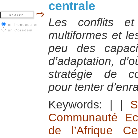
centrale
Les conflits et
on irenees.net
on
Coredem
multiformes et le
peu des capacit
d’adaptation, d’o
stratégie de co
pour tenter d’en
Keywords:
|
|
S
Communauté Ec
de l’Afrique Ce