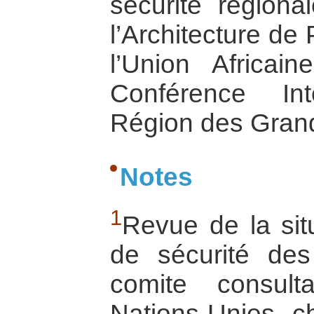
sécurité région
l’Architecture de
l’Union Africa
Conférence In
Région des Gran
Notes
1
Revue de la situ
de sécurité de
comite consult
Nations-Unies c