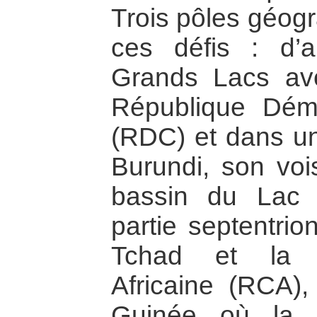
Trois pôles géog
ces défis : d’
Grands Lacs ave
République Dém
(RDC) et dans u
Burundi, son vois
bassin du Lac 
partie septentri
Tchad et la R
Africaine (RCA),
Guinée où la pi