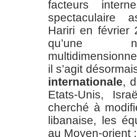
facteurs inter
spectaculaire 
Hariri en février
qu’une no
multidimensionnel
il s’agit désormai
internationale
, 
Etats-Unis, Isr
cherché à modifie
libanaise, les éq
au Moyen-orient :