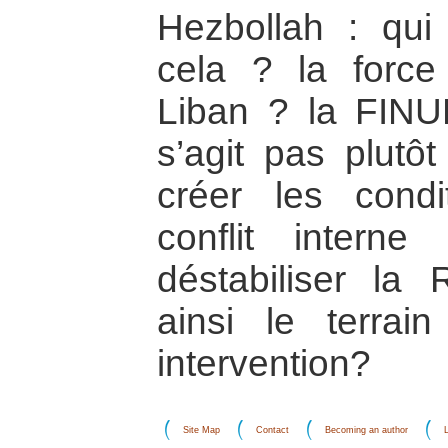
Hezbollah : qui 
cela ? la force
Liban ? la FINU
s’agit pas plutôt
créer les cond
conflit inter
déstabiliser la
ainsi le terrai
intervention?
Site Map
Contact
Becoming an author