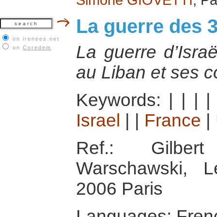
La guerre des 3
on irenees.net
La guerre d’Israë
on
Coredem
au Liban et ses 
Keywords:
|
|
|
Israel
|
|
France
|
Ref.: Gilber
Warschawski, Le
2006 Paris
Languages: Fren