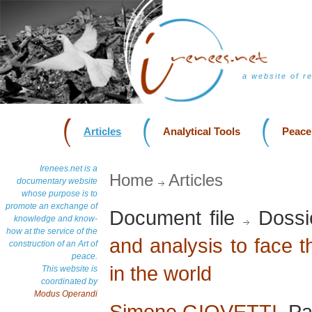
a website of r
Articles
Analytical Tools
Peace
Irenees.net is a
Home
Articles
documentary website
whose purpose is to
promote an exchange of
Document file
Dossi
knowledge and know-
how at the service of the
and analysis to face 
construction of an Art of
peace.
in the world
This website is
coordinated by
Modus Operandi
Simone GIOVETTI
, P