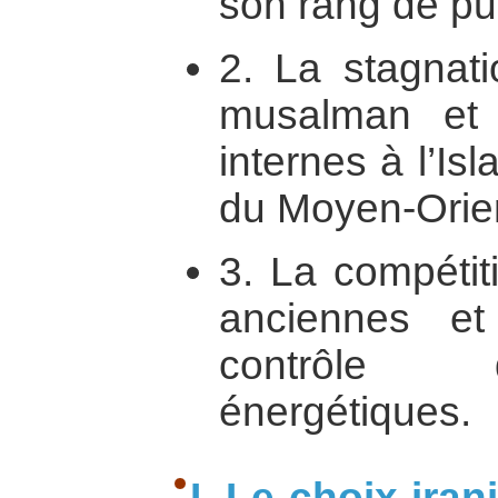
son rang de pu
2. La stagnat
musalman et s
internes à l’Is
du Moyen-Orien
3. La compétit
anciennes et
contrôle 
énergétiques.
I. Le choix iran