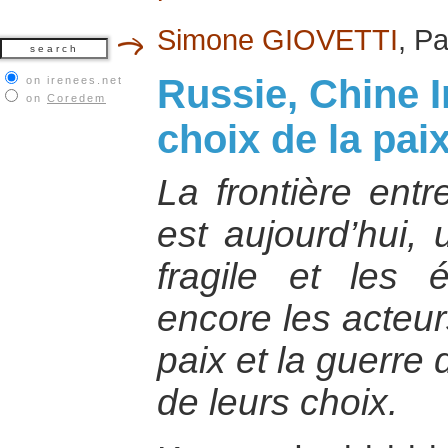
Simone GIOVETTI
, P
Russie, Chine In
on irenees.net
on
Coredem
choix de la pai
La frontière entr
est aujourd’hui, 
fragile et les 
encore les acteurs
paix et la guerre
de leurs choix.