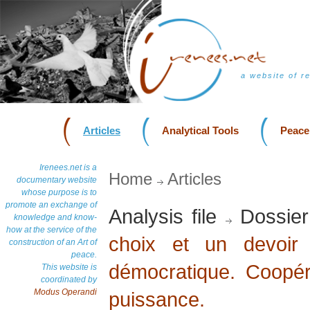
a website of r
Articles
Analytical Tools
Peace
Irenees.net is a
Home
Articles
documentary website
whose purpose is to
promote an exchange of
Analysis file
Dossier
knowledge and know-
how at the service of the
choix et un devoir
construction of an Art of
peace.
démocratique. Coopéra
This website is
coordinated by
Modus Operandi
puissance.