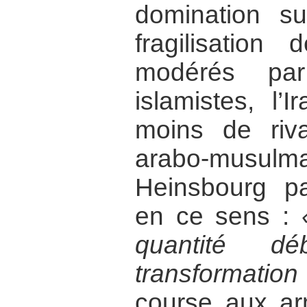
domination su
fragilisation
modérés pa
islamistes, l
moins de ri
arabo-mus
Heinsbourg p
en ce sens :
quantité d
transformatio
course aux ar