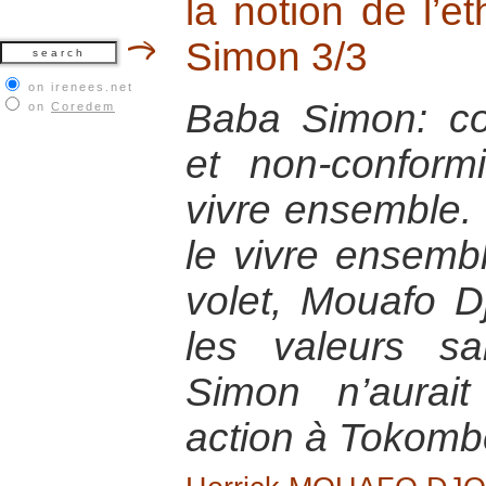
la notion de l’e
Simon 3/3
on irenees.net
Baba Simon: co
on
Coredem
et non-confor
vivre ensemble. 
le vivre ensemb
volet, Mouafo D
les valeurs s
Simon n’aurai
action à Tokomb