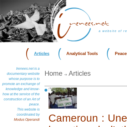
a website of r
Articles
Analytical Tools
Peace
Irenees.net is a
Home
Articles
documentary website
whose purpose is to
promote an exchange of
knowledge and know-
how at the service of the
construction of an Art of
peace.
This website is
Cameroun : Une 
coordinated by
Modus Operandi