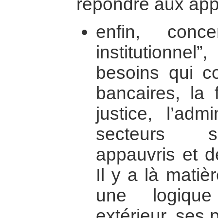
répondre aux appe
enfin, conc
institutionnel”
besoins qui co
bancaires, la f
justice, l’adm
secteurs s
appauvris et dé
Il y a là mati
une logiqu
extérieur, ses 