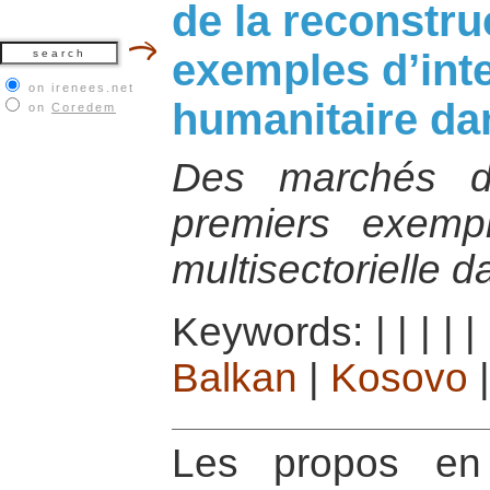
de la reconstru
exemples d’inte
on irenees.net
humanitaire da
on
Coredem
Des marchés de
premiers exempl
multisectorielle 
Keywords:
|
|
|
|
|
Balkan
|
Kosovo
Les propos en