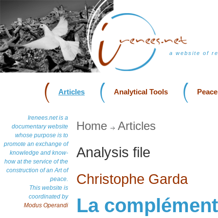
a website of r
Articles
Analytical Tools
Peace
Irenees.net is a
Home
Articles
documentary website
whose purpose is to
promote an exchange of
Analysis file
knowledge and know-
how at the service of the
construction of an Art of
Christophe Garda
peace.
This website is
coordinated by
La complémenta
Modus Operandi