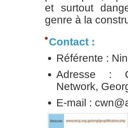
et surtout dang
genre à la constru
Contact :
Référente : Nin
Adresse : 
Network, Geor
E-mail : cwn@
www.wcg.org.ge/eng/grupMiratvor.php
Website