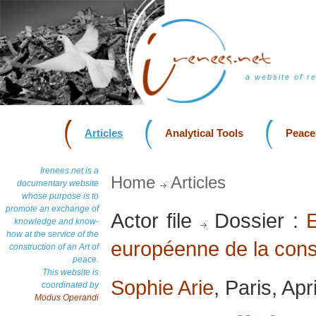
a website of r
Articles
Analytical Tools
Peace
Irenees.net is a
Home
Articles
documentary website
whose purpose is to
promote an exchange of
Actor file
Dossier :
E
knowledge and know-
how at the service of the
européenne de la const
construction of an Art of
peace.
This website is
Sophie Arie
, Paris, Apr
coordinated by
Modus Operandi