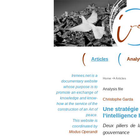
Articles
Analyt
Irenees.net is a
Home
Articles
documentary website
whose purpose is to
Analysis file
promote an exchange of
knowledge and know-
Christophe Garda
how at the service of the
Une stratégie
construction of an Art of
l’intelligence
peace.
This website is
Deux piliers de l
coordinated by
Modus Operandi
gouvernance