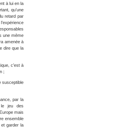
t à lui en la
rtant, qu’une
u retard par
’expérience
 responsables
dans une même
sera amenée à
e dire que la
ique, c’est à
n ;
e susceptible
nance, par la
 le jeu des
l’Europe mais
ivre ensemble
 et garder la