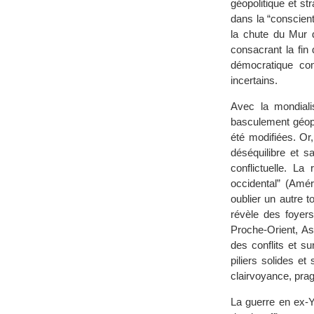
géopolitique et st
dans la “conscient
la chute du Mur d
consacrant la fin 
démocratique com
incertains.
Avec la mondialis
basculement géopo
été modifiées. Or
déséquilibre et s
conflictuelle. La
occidental” (Amér
oublier un autre to
révèle des foyers
Proche-Orient, As
des conflits et 
piliers solides et
clairvoyance, prag
La guerre en ex-Yo