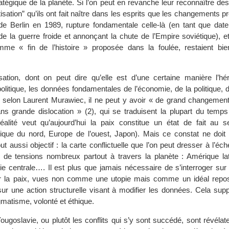
ratégique de la planète. Si l’on peut en revanche leur reconnaître des 
isation” qu’ils ont fait naître dans les esprits que les changements 
e Berlin en 1989, rupture fondamentale celle-là (en tant que dat
de la guerre froide et annonçant la chute de l’Empire soviétique), et 
me « fin de l’histoire » proposée dans la foulée, restaient bien
ation, dont on peut dire qu’elle est d’une certaine manière l’hér
litique, les données fondamentales de l’économie, de la politique, d
, selon Laurent Murawiec, il ne peut y avoir « de grand changemen
ans grande dislocation » (2), qui se traduisent la plupart du temp
 réalité veut qu’aujourd’hui la paix constitue un état de fait au s
ique du nord, Europe de l’ouest, Japon). Mais ce constat ne doit 
ut aussi objectif : la carte conflictuelle que l’on peut dresser à l’éch
 de tensions nombreux partout à travers la planète : Amérique lati
ie centrale…. Il est plus que jamais nécessaire de s’interroger sur 
sur la paix, vues non comme une utopie mais comme un idéal repo
 sur une action structurelle visant à modifier les données. Cela supp
matisme, volonté et éthique.
ugoslavie, ou plutôt les conflits qui s’y sont succédé, sont révélate