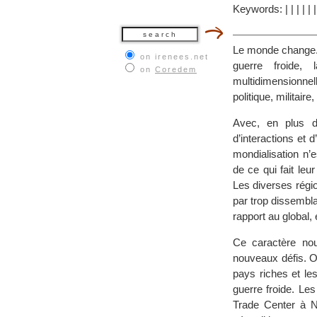
Keywords:
|
|
|
|
|
Le monde change. 
on irenees.net
guerre froide, 
on
Coredem
multidimensionne
politique, militaire,
Avec, en plus de
d’interactions et d
mondialisation n’
de ce qui fait leu
Les diverses régi
par trop dissembla
rapport au global,
Ce caractère nou
nouveaux défis. On
pays riches et le
guerre froide. Le
Trade Center à N