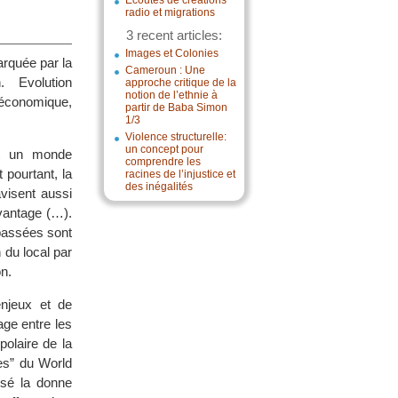
Écoutes de créations
radio et migrations
3 recent articles:
Images et Colonies
arquée par la
Cameroun : Une
. Evolution
approche critique de la
notion de l’ethnie à
 économique,
partir de Baba Simon
1/3
Violence structurelle:
un concept pour
st un monde
comprendre les
 pourtant, la
racines de l’injustice et
des inégalités
visent aussi
avantage (…).
passées sont
 du local par
on.
enjeux et de
age entre les
olaire de la
les” du World
rsé la donne