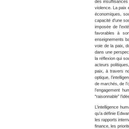
des insuffisances
violence. La paix e
économiques, soci
capacité d’une soc
imposée de l’exté
favorables à so
enseignements bal
voie de la paix, d
dans une perspecti
la réflexion qui so
acteurs politiques
paix, à travers n
optique, l’intellig
de marchés, de l’o
l’engagement huma
“raisonnable” l’id
L’intelligence hum
qu’a définie Edwar
les rapports inter
finance, les prior