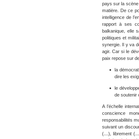
pays sur la scène 
matière. De ce po
intelligence de l
rapport à ses co
balkanique, elle s
politiques et mil
synergie. Il y va 
agir. Car si le dé
paix repose sur deu
la démocrati
dire les exi
le développe
de soutenir
A l’échelle inter
conscience mond
responsabilités mu
suivant un discou
(…), librement (…