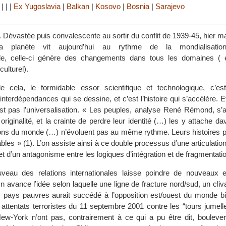
|
|
|
|
Ex Yugoslavia
|
Balkan
|
Kosovo
|
Bosnia
|
Sarajevo
Dévastée puis convalescente au sortir du conflit de 1939-45, hier m
la planète vit aujourd’hui au rythme de la mondialisation
lle, celle-ci génère des changements dans tous les domaines (
 culturel).
 cela, le formidable essor scientifique et technologique, c’e
’interdépendances qui se dessine, et c’est l’histoire qui s’accélère. Et
est pas l’universalisation. « Les peuples, analyse René Rémond, s’a
r originalité, et la crainte de perdre leur identité (…) les y attache d
ons du monde (…) n’évoluent pas au même rythme. Leurs histoires 
bles » (1). L’on assiste ainsi à ce double processus d’une articulation
 et d’un antagonisme entre les logiques d’intégration et de fragmentati
veau des relations internationales laisse poindre de nouveaux 
 avance l’idée selon laquelle une ligne de fracture nord/sud, un cliv
s pays pauvres aurait succédé à l’opposition est/ouest du monde bip
s attentats terroristes du 11 septembre 2001 contre les “tours jumel
ew-York n’ont pas, contrairement à ce qui a pu être dit, bouleve