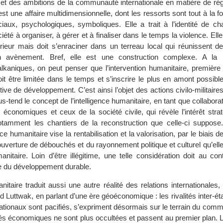
 et des ambitions de la communauté internationale en matière de rég
st une affaire multidimensionnelle, dont les ressorts sont tout à la foi
aux, psychologiques, symboliques. Elle a trait à l’identité de ch
iété à organiser, à gérer et à finaliser dans le temps la violence. Elle
rieur mais doit s’enraciner dans un terreau local qui réunissent de
n avènement. Bref, elle est une construction complexe. A la 
kaniques, on peut penser que l’intervention humanitaire, première 
oit être limitée dans le temps et s’inscrire le plus en amont possible
ve de développement. C’est ainsi l’objet des actions civilo-militaires
us-tend le concept de l’intelligence humanitaire, en tant que collaborat
, économiques et ceux de la société civile, qui révèle l’intérêt stra
otamment les chantiers de la reconstruction que celle-ci suppose
ence humanitaire vise la rentabilisation et la valorisation, par le biais d
uverture de débouchés et du rayonnement politique et culturel qu’elle
nitaire. Loin d’être illégitime, une telle considération doit au con
ée du développement durable.
anitaire traduit aussi une autre réalité des relations internationales, 
d Luttwak, en parlant d’une ère géoéconomique : les rivalités inter-éta
nationaux sont pacifiés, s’expriment désormais sur le terrain du comm
ités économiques ne sont plus occultées et passent au premier plan. L