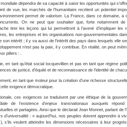
mondiale dépendra de sa capacité à saisir les opportunités qui s’offren
int de vue, les marchés de l’humanitaire recèlent un potentiel impo
’environnement permet de valoriser. La France, dans ce domaine, a d
ncurrents. On ne peut que souhaiter que, forte notamment de l
ache tirer les leçons qui lui permettront à l’avenir d’impliquer les
itaires, les entreprises et les organisations non-gouvernementales 
de son intérêt ; il y va aussi de l’intérêt des pays dans lesquels elle 
veloppement n’est pas la paix, il y contribue. En réalité, on peut mêm
x piliers : .
e, en tant qu’état social tocquevillien et pas en tant que régime polit
gences de justice, d’équité et de reconnaissance de l’identité de chacu
ment, en tant que moteur pour la création d’une richesse structurell
 cette exigence démocratique.
nationale, ces exigences se traduisent par une éthique de la gouver
iale de l’existence d’enjeux transnationaux auxquels répond
tuelles et partagées. Ainsi que le déclarait Jean Monnet, parlant de 
rs d’universalité : « aujourd’hui, nos peuples doivent apprendre à v
), s’ils veulent atteindre les dimensions nécessaires à leur progrès