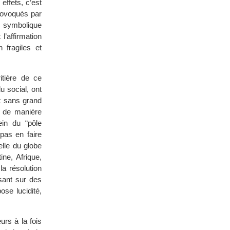
effets, c’est
provoqués par
e symbolique
l’affirmation
 fragiles et
itière de ce
u social, ont
t sans grand
s de manière
ein du “pôle
pas en faire
elle du globe
ne, Afrique,
la résolution
sant sur des
ose lucidité,
urs à la fois