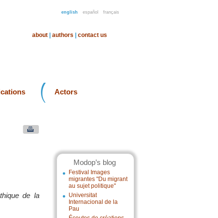
english
español
français
about
|
authors
|
contact us
ications
Actors
Modop’s blog
Festival Images
migrantes "Du migrant
au sujet politique"
thique de la
Universitat
Internacional de la
Pau