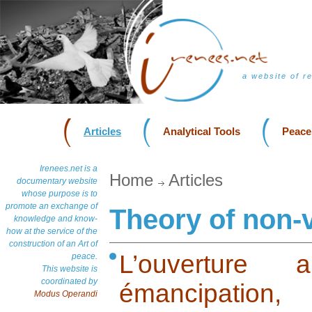
a website of r
Articles
Analytical Tools
Peace
Irenees.net is a
Home
Articles
documentary website
whose purpose is to
promote an exchange of
Theory of non-
knowledge and know-
how at the service of the
construction of an Art of
L’ouverture
peace.
This website is
coordinated by
émancipation
Modus Operandi