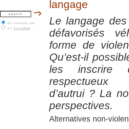
langage
Le langage des 
on irenees.net
on
Coredem
défavorisés v
forme de violen
Qu’est-il possib
les inscrire
respectueux
d’autrui ? La n
perspectives.
Alternatives non-viole