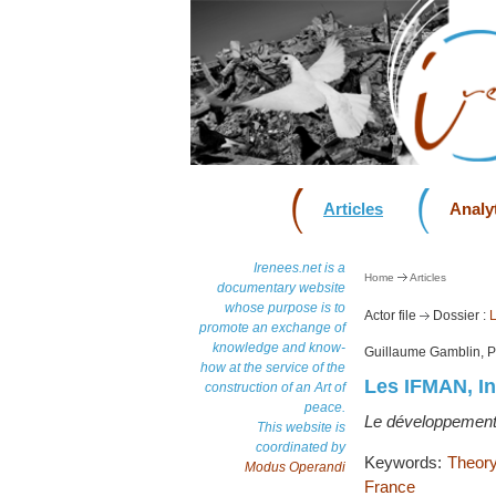
Articles
Analyt
Irenees.net is a
Home
Articles
documentary website
whose purpose is to
Actor file
Dossier :
L
promote an exchange of
knowledge and know-
Guillaume Gamblin, P
how at the service of the
Les IFMAN, In
construction of an Art of
peace.
Le développement e
This website is
coordinated by
Keywords:
Theory
Modus Operandi
France