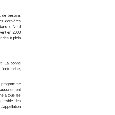
t de besoins
es dernières
 dans le Nord
vent en 2003
ariés à plein
nt. La bonne
’entreprise,
on programme
t aucunement
e à tous les
ensemble des
’appellation