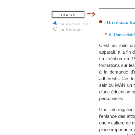
I. Un réseau f
on irenees.net
on
Coredem
A. Une activi
C’est au sein du
apparaît, à la fi
sa création en 1
formations sur les
à la demande d’a
adhérents. Ces fo
sein du MAN un «
d’une éducation no
personnelle.
Une interrogatio
l’enfance des att
une « culture de 
place importante d