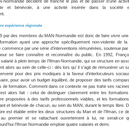
ormandie décident de franchir le pas et de passer d’une activit
nte et bénévole, à une activité insérée dans la société 
nt.
re expérience régionale
989 par des membres du MAN-Normandie est donc de faire vivre une 
formation ayant une approche spécifiquement non-violente de la
ure commence par une série d’interventions rémunérées, soutenue par 
our se faire connaître et reconnaître du public. En 1992, Franço
 salarié à plein temps de l’Ifman-Normandie, qui se structure en ass
 alors au sein de celle-ci : dès lors qu’ il s’agit de rémunérer un sala
ntervenir pour des prix modiques à la faveur d’interlocuteurs socia
saire, pour avoir un budget équilibré, de proposer des tarifs compa
uts de formation. Comment dans ce contexte ne pas trahir ses racines
 est alors fait : celui de distinguer clairement entre les formation
itre proposées à des tarifs professionnels viables, et les formation
tant et bénévole de chacun, au sein du MAN, durant le temps libre. D
laire est établie entre les deux structures du Man et de l’Ifman, ce de
ié au premier et se rattachant ouvertement à lui, ne serait-ce
urd’hui l’Ifman Normandie emploie quatre salariés et demi.