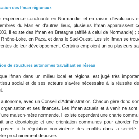
ication des Ifman régionaux
te expérience concluante en Normandie, et en raison d’évolutions e
mbres du Man en d’autres lieux, plusieurs Ifman apparaissent c
03, il existe des Ifman en Bretagne (affilié à celui de Normandie) ;
 Rhône-Loire, en Paca, et dans le Sud-Ouest. Les six Ifman se trou
rentes de leur développement. Certains emploient un ou plusieurs sal
tion de structures autonomes travaillant en réseau
que Ifman dans un milieu local et régional est jugé très importa
issu social et de ses acteurs s’avère nécessaire à la réussite de l
t.
 autonome, avec un Conseil d’Administration. Chacun gère donc s
 organisation et ses finances. Les Ifman actuels et à venir ne son
’une maison-mère normande. Il existe cependant une charte commun
raît une déontologie et une orientation communes pour aborder l’
posent à la régulation non-violente des conflits dans la société. L
 être prochainement déposée.