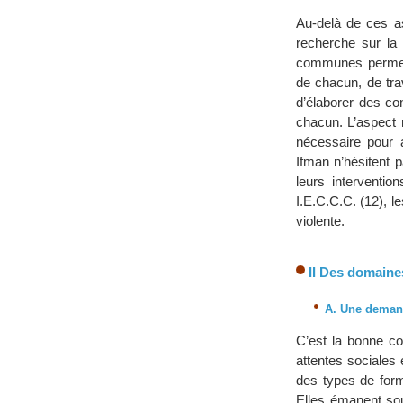
Au-delà de ces as
recherche sur la 
communes permett
de chacun, de trav
d’élaborer des co
chacun. L’aspect 
nécessaire pour 
Ifman n’hésitent 
leurs interventi
I.E.C.C.C. (12), 
violente.
II Des domaines
A. Une demand
C’est la bonne c
attentes sociales 
des types de form
Elles émanent sou