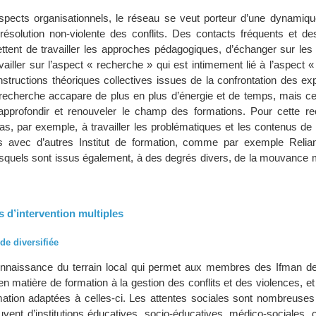
pects organisationnels, le réseau se veut porteur d’une dynamiqu
résolution non-violente des conflits. Des contacts fréquents et de
ent de travailler les approches pédagogiques, d’échanger sur les
ailler sur l’aspect « recherche » qui est intimement lié à l’aspect «
nstructions théoriques collectives issues de la confrontation des e
recherche accapare de plus en plus d’énergie et de temps, mais ce
approfondir et renouveler le champ des formations. Pour cette re
pas, par exemple, à travailler les problématiques et les contenus de
ons avec d’autres Institut de formation, comme par exemple Relia
lesquels sont issus également, à des degrés divers, de la mouvance m
 d’intervention multiples
e diversifiée
onnaissance du terrain local qui permet aux membres des Ifman de
en matière de formation à la gestion des conflits et des violences, e
ation adaptées à celles-ci. Les attentes sociales sont nombreuses 
vent d’institutions éducatives, socio-éducatives, médico-sociales, c