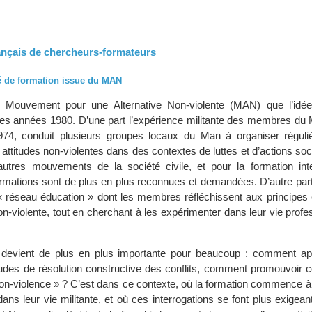
rançais de chercheurs-formateurs
té de formation issue du MAN
 Mouvement pour une Alternative Non-violente (MAN) que l’idée
n des années 1980. D’une part l’expérience militante des membres du
974, conduit plusieurs groupes locaux du Man à organiser régul
 attitudes non-violentes dans des contextes de luttes et d’actions soci
utres mouvements de la société civile, et pour la formation in
rmations sont de plus en plus reconnues et demandées. D’autre part,
 réseau éducation » dont les membres réfléchissent aux principes
n-violente, tout en cherchant à les expérimenter dans leur vie profe
n devient de plus en plus importante pour beaucoup : comment a
itudes de résolution constructive des conflits, comment promouvoir 
non-violence » ? C’est dans ce contexte, où la formation commence à
ans leur vie militante, et où ces interrogations se font plus exigea