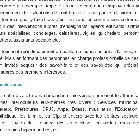
, comme par exemple l’Anpe. Elles ont en commun d’employer des p
iennement des situations de conflit, d’agression, parfois de violences
t formées pour y faire face. C’est ainsi que les commandes de forma
our des interventions auprès d’enseignants, agents éducatifs, anima
urs spécialisés, concierges, caissières, vigiles, guichetiers, personn
tiers, assistants sociaux etc.
 touchent qu’indirectement un public de jeunes enfants, d’élèves, ou
té. Mais en formant des personnes en charge professionnelle de ces 
nt invités acquérir des savoir-faire et des savoir-être qui précis
r auprès des premiers intéressés.
riats variés
 et cette diversité des demandes d’intervention amènent les Ifman à 
 des interlocuteurs eux-mêmes très divers : Services municipa
éraux, Préfectures, DPJJ, Anpe, Ddass, mais aussi l’Education 
tholique, les Iufm et les Cfp, et encore avec les centres sociaux, 
, les Foyers de l’enfance, des associations culturelles, mais é
 certains hypermarchés, etc.