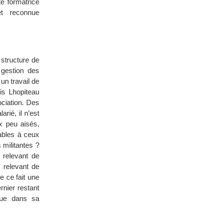
é formatrice
et reconnue
structure de
 gestion des
un travail de
is Lhopiteau
ociation. Des
rié, il n’est
ux peu aisés,
rables à ceux
 militantes ?
s relevant de
s relevant de
e ce fait une
rnier restant
 que dans sa