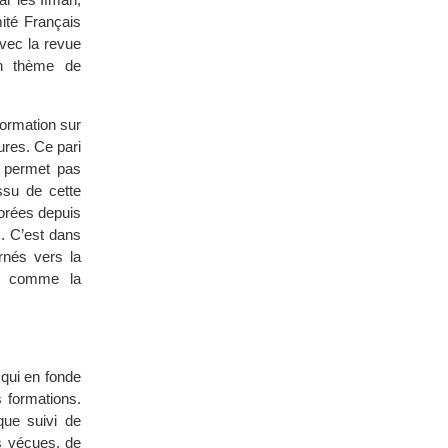
ité Français
avec la revue
un thème de
formation sur
ures. Ce pari
e permet pas
ssu de cette
borées depuis
s. C’est dans
rnés vers la
ns comme la
 qui en fonde
 formations.
que suivi de
ns vécues, de