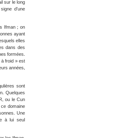
l sur le long
 signe d’une
es Ifman ; on
rsonnes ayant
esquels elles
ées dans des
nes formées.
à froid » est
ieurs années,
ulières sont
on. Quelques
R, ou le Cun
n ce domaine
rsonnes. Une
e à lui seul
ar les Ifman,