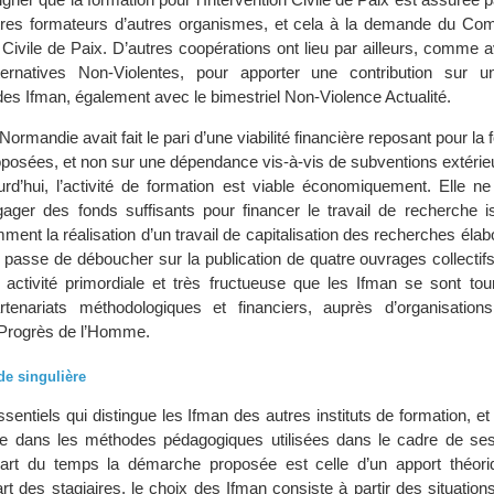
tres formateurs d’autres organismes, et cela à la demande du Com
n Civile de Paix. D’autres coopérations ont lieu par ailleurs, comme 
ternatives Non-Violentes, pour apporter une contribution sur 
es Ifman, également avec le bimestriel Non-Violence Actualité.
ormandie avait fait le pari d’une viabilité financière reposant pour la 
roposées, et non sur une dépendance vis-à-vis de subventions extérie
rd’hui, l’activité de formation est viable économiquement. Elle n
ger des fonds suffisants pour financer le travail de recherche i
ment la réalisation d’un travail de capitalisation des recherches éla
n passe de déboucher sur la publication de quatre ouvrages collectif
 activité primordiale et très fructueuse que les Ifman se sont tou
tenariats méthodologiques et financiers, auprès d’organisatio
 Progrès de l’Homme.
e singulière
sentiels qui distingue les Ifman des autres instituts de formation, et
éside dans les méthodes pédagogiques utilisées dans le cadre de ses
part du temps la démarche proposée est celle d’un apport théori
rt des stagiaires, le choix des Ifman consiste à partir des situatio