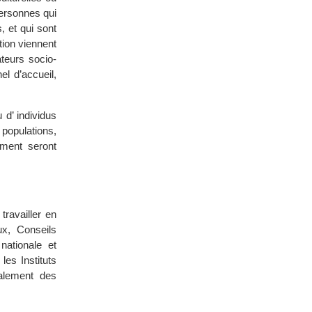
ersonnes qui
, et qui sont
tion viennent
teurs socio-
el d’accueil,
 d’ individus
populations,
ément seront
travailler en
ux, Conseils
nationale et
les Instituts
galement des