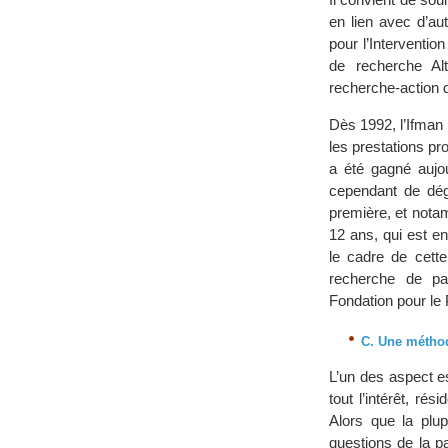
en lien avec d’au
pour l’Interventio
de recherche Al
recherche-action d
Dès 1992, l’Ifman N
les prestations p
a été gagné aujou
cependant de déga
première, et notam
12 ans, qui est e
le cadre de cette
recherche de par
Fondation pour le
C. Une méthod
L’un des aspect es
tout l’intérêt, r
Alors que la plu
questions de la pa