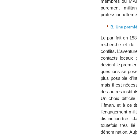
membres du MAN-N
purement milita
professionnelleme
B. Une premiè
Le pari fait en 1
recherche et de 
conflits. L’avent
contacts locaux p
devient le premier
questions se posent
plus possible d’i
mais il est néces
des autres instit
Un choix difficile
l’Ifman, et à ce t
l’engagement mili
distinction très c
toutefois très l
dénomination. Aujo