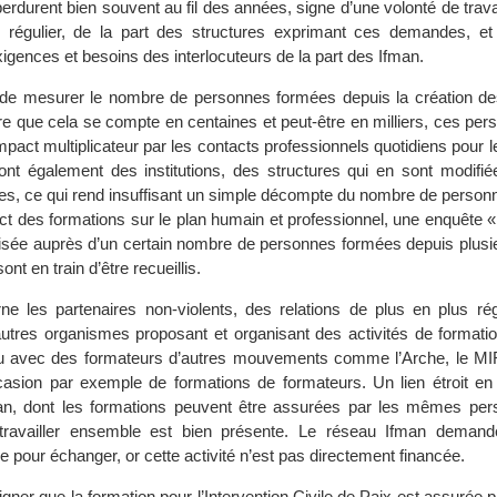
erdurent bien souvent au fil des années, signe d’une volonté de travai
i régulier, de la part des structures exprimant ces demandes, et
xigences et besoins des interlocuteurs de la part des Ifman.
cile de mesurer le nombre de personnes formées depuis la création d
re que cela se compte en centaines et peut-être en milliers, ces pe
act multiplicateur par les contacts professionnels quotidiens pour l
nt également des institutions, des structures qui en sont modifi
ses, ce qui rend insuffisant un simple décompte du nombre de person
t des formations sur le plan humain et professionnel, une enquête « 
éalisée auprès d’un certain nombre de personnes formées depuis plus
ont en train d’être recueillis.
e les partenaires non-violents, des relations de plus en plus rég
utres organismes proposant et organisant des activités de formati
ieu avec des formateurs d’autres mouvements comme l’Arche, le MI
casion par exemple de formations de formateurs. Un lien étroit e
an, dont les formations peuvent être assurées par les mêmes pe
 travailler ensemble est bien présente. Le réseau Ifman demand
 pour échanger, or cette activité n’est pas directement financée.
ligner que la formation pour l’Intervention Civile de Paix est assurée p