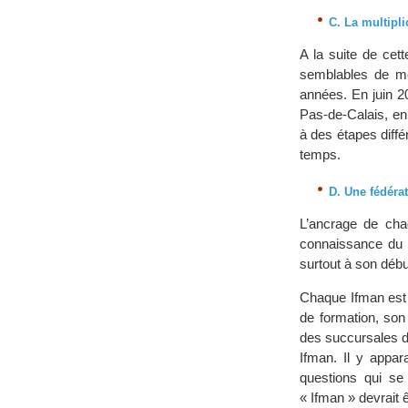
C. La multipl
A la suite de cet
semblables de me
années. En juin 20
Pas-de-Calais, en
à des étapes diffé
temps.
D. Une fédéra
L’ancrage de cha
connaissance du t
surtout à son débu
Chaque Ifman est
de formation, son
des succursales d
Ifman. Il y appa
questions qui se 
« Ifman » devrait