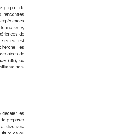
e propre, de
s rencontres
 expériences
 formation »,
xpériences de
 secteur est
cherche, les
 certaines de
nce (38), ou
ilitante non-
 déceler les
t de proposer
et diverses.
ulturelles ou