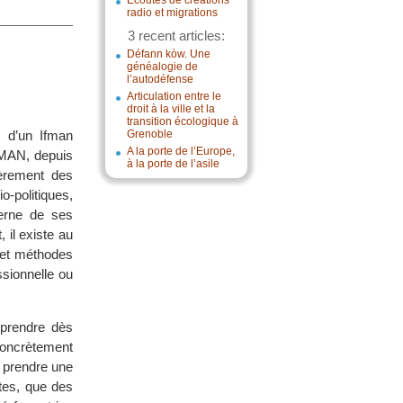
Écoutes de créations
radio et migrations
3 recent articles:
Défann kòw. Une
généalogie de
l’autodéfense
Articulation entre le
droit à la ville et la
transition écologique à
 d’un Ifman
Grenoble
A la porte de l’Europe,
 MAN, depuis
à la porte de l’asile
ièrement des
o-politiques,
terne de ses
 il existe au
 et méthodes
ssionnelle ou
pprendre dès
concrètement
 prendre une
ntes, que des