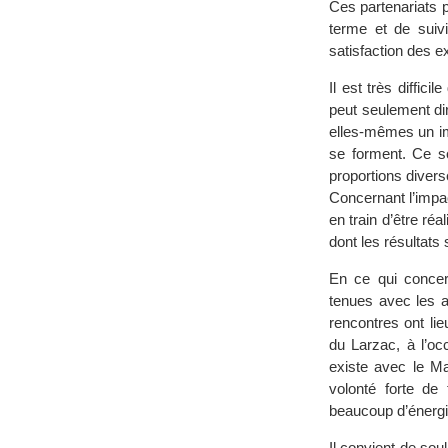
Ces partenariats p
terme et de suiv
satisfaction des e
Il est très diffi
peut seulement di
elles-mêmes un imp
se forment. Ce so
proportions diver
Concernant l’impac
en train d’être r
dont les résultats s
En ce qui concern
tenues avec les a
rencontres ont l
du Larzac, à l’oc
existe avec le M
volonté forte de
beaucoup d’énergie
Il convient de sou