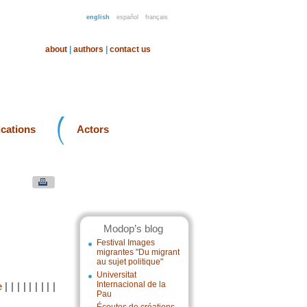
english
español
français
about
|
authors
|
contact us
ications
Actors
Modop’s blog
Festival Images
migrantes "Du migrant
au sujet politique"
Universitat
Internacional de la
e
|
|
|
|
|
|
|
|
|
Pau