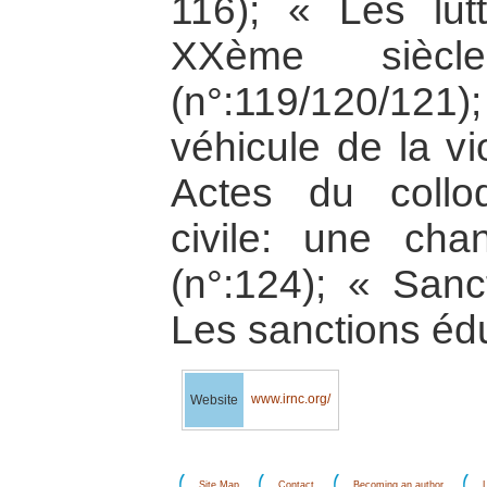
116); « Les lut
XXème siè
(n°:119/120/1
véhicule de la vi
Actes du colloq
civile: une ch
(n°:124); « Sanc
Les sanctions édu
www.irnc.org/
Website
Site Map
Contact
Becoming an author