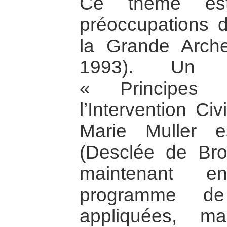
Ce thème es
préoccupations d
la Grande Arch
1993). Un p
« Principes
l’Intervention Ci
Marie Muller 
(Desclée de Br
maintenant 
programme de
appliquées, m