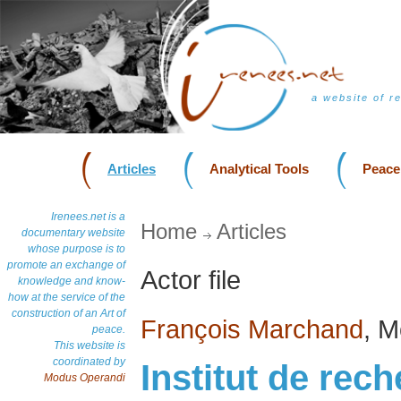
a website of r
Articles
Analytical Tools
Peace
Irenees.net is a
Home
Articles
documentary website
whose purpose is to
promote an exchange of
Actor file
knowledge and know-
how at the service of the
construction of an Art of
François Marchand
, M
peace.
This website is
coordinated by
Institut de rech
Modus Operandi