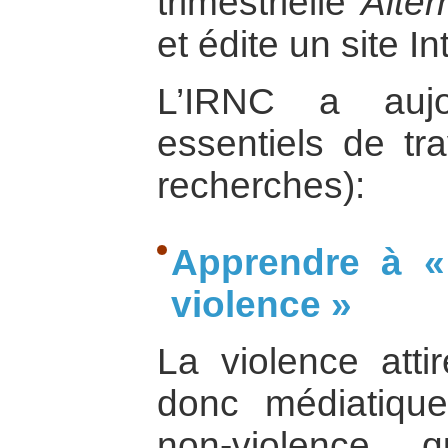
trimestrielle
Alter
et édite un site In
L’IRNC a aujo
essentiels de tr
recherches):
Apprendre à «
violence »
La violence attir
donc médiatiqu
non-violence, 