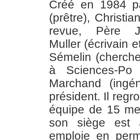
Créé en 1984 pa
(prêtre), Christi
revue, Père Jé
Muller (écrivain 
Sémelin (cherch
à Sciences-Po 
Marchand (ingén
président. Il reg
équipe de 15 me
son siège est 
emploie en perm