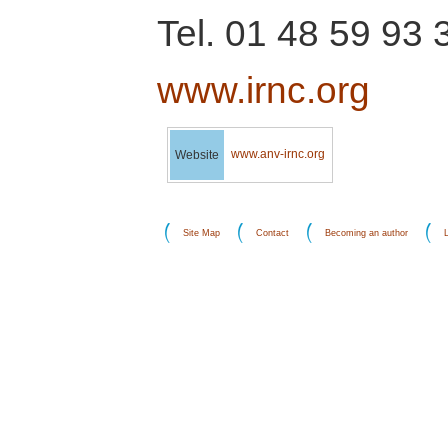
Tel. 01 48 59 93 
www.irnc.org
www.anv-irnc.org
Website
Site Map
Contact
Becoming an author