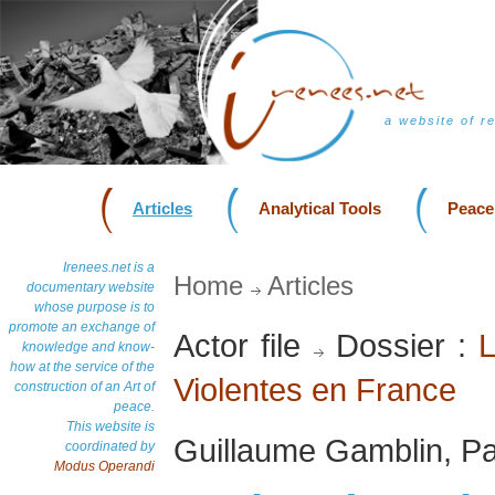
a website of r
Articles
Analytical Tools
Peace
Irenees.net is a
Home
Articles
documentary website
whose purpose is to
promote an exchange of
Actor file
Dossier :
L
knowledge and know-
how at the service of the
Violentes en France
construction of an Art of
peace.
This website is
Guillaume Gamblin, Pa
coordinated by
Modus Operandi