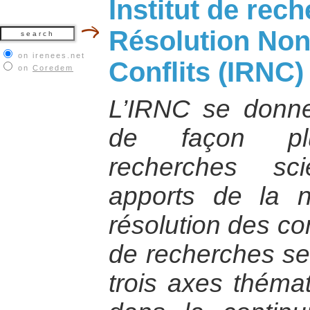
Institut de rech
Résolution Non
on irenees.net
Conflits (IRNC)
on
Coredem
L’IRNC se donn
de façon plur
recherches sci
apports de la n
résolution des co
de recherches se
trois axes thémat