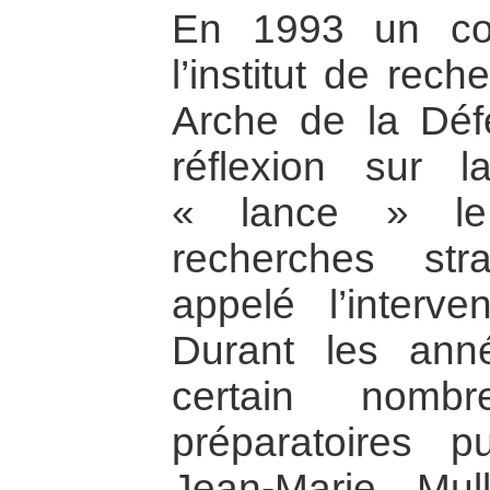
En 1993 un col
l’institut de rec
Arche de la Défe
réflexion sur l
« lance » le
recherches str
appelé l’interve
Durant les ann
certain nomb
préparatoires 
Jean-Marie Mul