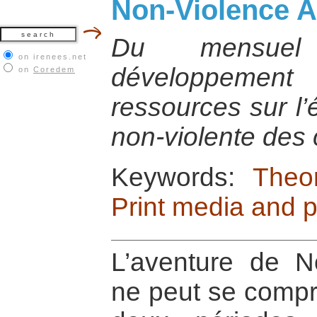
Non-Violence A
Du mensuel 
on irenees.net
développemen
on
Coredem
ressources sur l’
non-violente des 
Keywords:
Theo
Print media and 
L’aventure de No
ne peut se compr