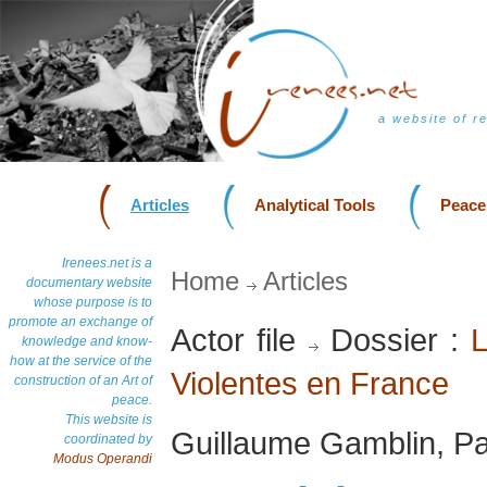
a website of r
Articles
Analytical Tools
Peace
Irenees.net is a
Home
Articles
documentary website
whose purpose is to
promote an exchange of
Actor file
Dossier :
L
knowledge and know-
how at the service of the
Violentes en France
construction of an Art of
peace.
This website is
Guillaume Gamblin, Pa
coordinated by
Modus Operandi