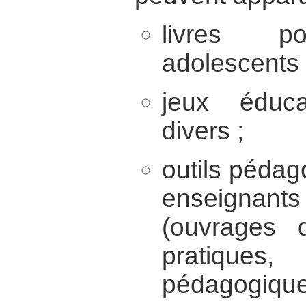
livres p
adolescents 
jeux éduca
divers ;
outils pédag
enseignan
(ouvrages d
pratiqu
pédagogiques