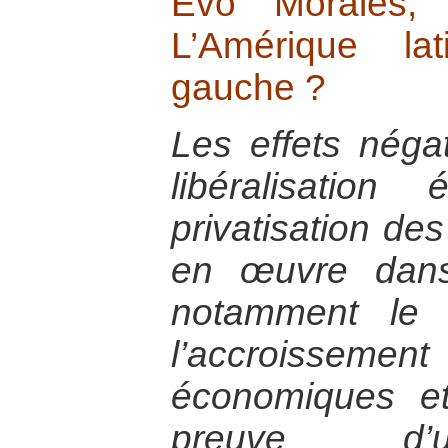
Evo Morales, 
L’Amérique lat
gauche ?
Les effets négat
libéralisatio
privatisation de
en œuvre dans
notamment le f
l’accroissement 
économiques et 
preuve d’u