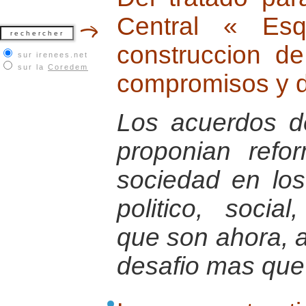
Central « Es
construccion d
sur irenees.net
sur la
Coredem
compromisos y d
Los acuerdos 
proponian refo
sociedad en lo
politico, socia
que son ahora, al
desafio mas que 