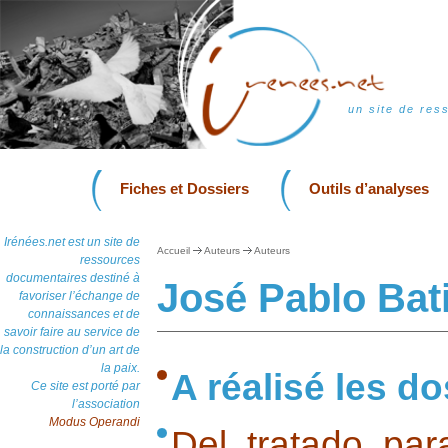
un site de res
Fiches et Dossiers
Outils d’analyses
Irénées.net est un site de
Accueil
Auteurs
Auteurs
ressources
documentaires destiné à
José Pablo Bat
favoriser l’échange de
connaissances et de
savoir faire au service de
la construction d’un art de
la paix.
A réalisé les do
Ce site est porté par
l’association
Modus Operandi
Del tratado pa