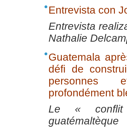
Entrevista con 
Entrevista reali
Nathalie Delcamp
Guatemala après 
défi de constru
personnes 
profondément bl
Le « confli
guatémaltèqu