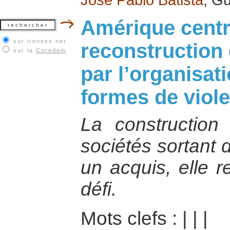
Amérique centra
sur irenees.net
reconstruction
sur la
Coredem
par l’organisat
formes de viol
La construction
sociétés sortant 
un acquis, elle r
défi.
Mots clefs :
|
|
|