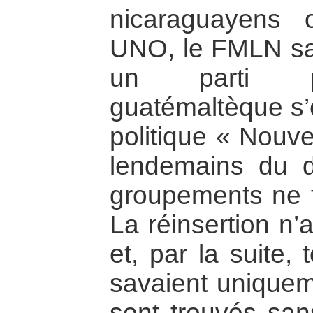
nicaraguayens o
UNO, le FMLN sa
un parti po
guatémaltèque s’e
politique « Nouve
lendemains du 
groupements ne f
La réinsertion n’
et, par la suite
savaient uniqueme
sont trouvés sans