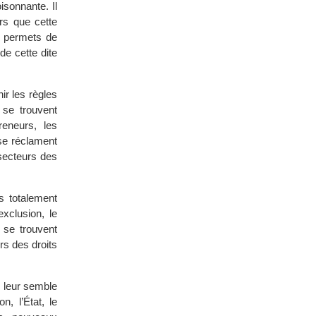
isonnante. Il
ors que cette
e permets de
de cette dite
ir les règles
 se trouvent
reneurs, les
 se réclament
 secteurs des
s totalement
exclusion, le
 se trouvent
s des droits
i leur semble
n, l’État, le