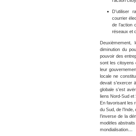
l’action cit
D’utiliser
courrier éle
de l’action
réseaux et 
Deuxièmement, le
diminution du pou
pouvoir des entre
sont les citoyens 
leur gouvernement
locale ne constit
devait s’exercer 
globale s’est av
liens Nord-Sud et
En favorisant les 
du Sud, de l’Inde,
l’inverse de la dé
modèles abstraits 
mondialisation…