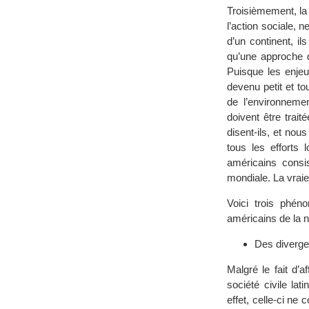
Troisièmement, la
l’action sociale,
d’un continent, i
qu’une approche d
Puisque les enjeu
devenu petit et to
de l’environneme
doivent être trai
disent-ils, et nou
tous les efforts 
américains consis
mondiale. La vraie
Voici trois phéno
américains de la n
Des diverg
Malgré le fait d’
société civile la
effet, celle-ci ne