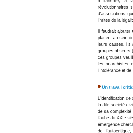
militarisme, la
révolutionnaires 
d’associations qu
limites de la légalit
Il faudrait ajoute
placent au sein de
leurs causes. Ils 
groupes obscurs (m
ces groupes veuill
les anarchistes 
l’intolérance et de 
Un travail crit
L’identification d
la dite société ci
de sa complexité 
l’aube du XXIe siè
émergence cherch
de l’autocritiqu