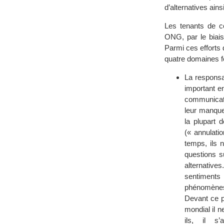
d’alternatives ains
Les tenants de c
ONG, par le biais
Parmi ces efforts
quatre domaines 
La responsab
important en
communicatio
leur manque
la plupart 
(« annulati
temps, ils 
questions s
alternativ
sentiment
phénomènes 
Devant ce p
mondial il n
ils, il s