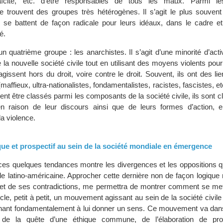
 laïcité, etc. d’être responsables de tous les maux. Parmi l
se trouvent des groupes très hétérogènes. Il s’agit le plus souvent
i se battent de façon radicale pour leurs idéaux, dans le cadre et
é.
r un quatrième groupe : les anarchistes. Il s’agit d’une minorité d’acti
 la nouvelle société civile tout en utilisant des moyens violents pou
agissent hors du droit, voire contre le droit. Souvent, ils ont des l
affieux, ultra-nationalistes, fondamentalistes, racistes, fascistes, et
ent être classés parmi les composants de la société civile, ils sont 
en raison de leur discours ainsi que de leurs formes d’action, 
la violence.
ique et prospectif au sein de la société mondiale en émergence
e ces quelques tendances montre les divergences et les oppositions q
vile latino-américaine. Approcher cette dernière non de façon logique 
et de ses contradictions, me permettra de montrer comment se met
cle, petit à petit, un mouvement agissant au sein de la société civil
ant fondamentalement à lui donner un sens. Ce mouvement va dans 
e, de la quête d’une éthique commune, de l’élaboration de pro