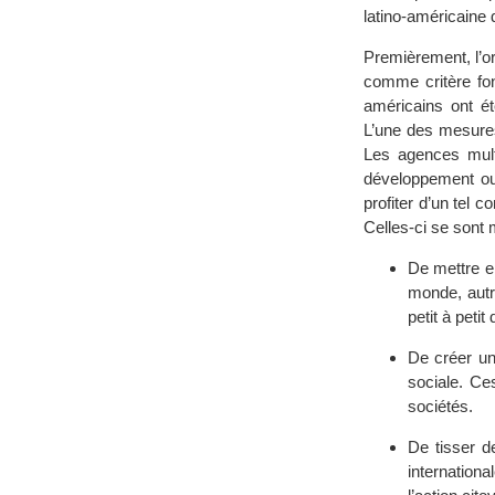
latino-américaine 
Premièrement, l’or
comme critère fon
américains ont ét
L’une des mesures
Les agences multi
développement ou 
profiter d’un tel 
Celles-ci se sont
De mettre e
monde, autr
petit à peti
De créer un 
sociale. Ce
sociétés.
De tisser d
internationa