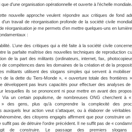
i que d’une organisation opérationnelle et ouverte à l’échelle mondiale
ette nouvelle approche veulent répondre aux critiques de fond a
 d’un travail de réorganisation profonde de la société civile mondia
 de réorganisation je me permets d’en mettre quelques-uns en lumièr
fondamentaux :
ilité. L’une des critiques qui a été faite à la société civile concern
tre la parfaite maîtrise des nouvelles techniques de reproduction cul
n de la part des militants (ordinateurs, internet, fax, photocopieus
 de compétences dans les domaines de la création et de la propositi
des militants utilisent des slogans simples qui servent à mobilise
on de la dette du Tiers-Monde », « ouverture totale des frontières
ne développent pas leurs capacités pour effectuer des analyses de 
ur lesquelles ils se prononcent ni pour mettre en avant des proposi
es. Via un certain populisme, de nombreuses ONG cherchent à «
s » des gens, plus qu’à comprendre la complexité des pro
auxquels leur action veut s’attaquer, ou à élaborer de véritables a
hénomène, des citoyens engagés affirment que pour construire un 
e suffit pas de détruire l’ordre précédent. Il ne suffit pas de « condam
’agit de construire. Le passage des premiers slogans