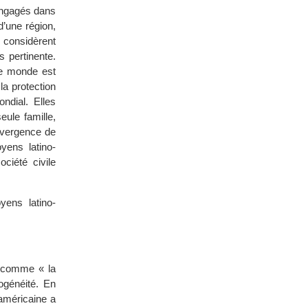
engagés dans
’une région,
s considèrent
 pertinente.
 Le monde est
la protection
ndial. Elles
ule famille,
onvergence de
yens latino-
ciété civile
yens latino-
r comme « la
ogénéité. En
-américaine a