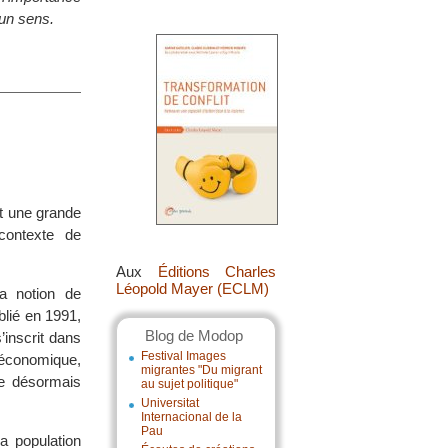
 un sens.
pt une grande
contexte de
Aux
Éditions Charles
Léopold Mayer (ECLM)
a notion de
lié en 1991,
Blog de Modop
’inscrit dans
Festival Images
économique,
migrantes "Du migrant
de désormais
au sujet politique"
Universitat
Internacional de la
Pau
a population