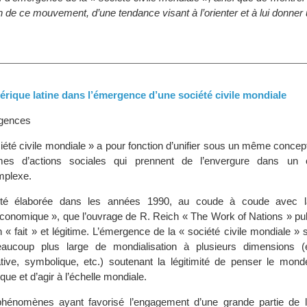
n de ce mouvement, d’une tendance visant à l’orienter et à lui donner
érique latine dans l’émergence d’une société civile mondiale
gences
ciété civile mondiale » a pour fonction d’unifier sous un même conce
rmes d’actions sociales qui prennent de l’envergure dans un 
mplexe.
été élaborée dans les années 1990, au coude à coude avec l
économique », que l’ouvrage de R. Reich « The Work of Nations » pub
« fait » et légitime. L’émergence de la « société civile mondiale » s
aucoup plus large de mondialisation à plusieurs dimensions (
iative, symbolique, etc.) soutenant la légitimité de penser le mon
ue et d’agir à l’échelle mondiale.
phénomènes ayant favorisé l’engagement d’une grande partie de l