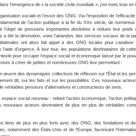
dans l’émergence de « la société civile mondiale », j’en mets trois en 
ganisation sociale et l’essor des ONG. Via l’imposition de l’efficaci
damental de l’action publique à la fin du XXe siècle, de nombreux É
é l’objet de pressions importantes destinées à réduire leur poids
 a été la diminution, voire l’abandon, des services sociaux de la pa
latérales ont alors fait appel à des ONG locales pour canaliser 
l’aide d’urgence. À leur tour, les populations destinataires de cett
contexte pour occuper l’espace social et économique laissé par le pouvo
 mises à créer de petites et nombreuses ONG leur permettant :
n œuvre des dynamiques collectives de réflexion sur l’État et les pe
ement dit, sur les faits et sur les possibilités. Ces nouveaux acteu
t de véritables penseurs d’alternatives et constructeurs de sens.
espace social nouveau : reliant l’action économique, l’action politiqu
s nouveaux acteurs devenaient de plus en plus de véritables cons
es liens de plus en plus forts avec des ONG, des fondations et des 
les, notamment des États-Unis et de l’Europe, favorisant l’internatio