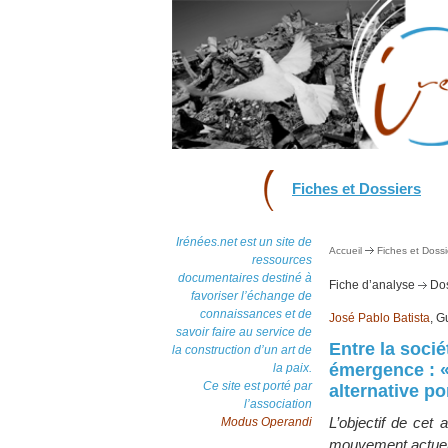
Fiches et Dossiers
Irénées.net est un site de
Accueil
Fiches et Dossi
ressources
documentaires destiné à
Fiche d’analyse
Dos
favoriser l’échange de
connaissances et de
José Pablo Batista
, G
savoir faire au service de
Entre la socié
la construction d’un art de
émergence : «
la paix.
Ce site est porté par
alternative p
l’association
L’objectif de cet 
Modus Operandi
mouvement actuel 