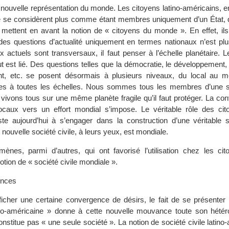
 nouvelle représentation du monde. Les citoyens latino-américains, 
 ne se considèrent plus comme étant membres uniquement d’un État, d
ls mettent en avant la notion de « citoyens du monde ». En effet, il
es questions d’actualité uniquement en termes nationaux n’est plus
x actuels sont transversaux, il faut penser à l’échelle planétaire.
ut est lié. Des questions telles que la démocratie, le développement, 
nt, etc. se posent désormais à plusieurs niveaux, du local au mo
tées à toutes les échelles. Nous sommes tous les membres d’une se
s vivons tous sur une même planète fragile qu’il faut protéger. La c
locaux vers un effort mondial s’impose. Le véritable rôle des cito
te aujourd’hui à s’engager dans la construction d’une véritable so
 nouvelle société civile, à leurs yeux, est mondiale.
mènes, parmi d’autres, qui ont favorisé l’utilisation chez les cito
otion de « société civile mondiale ».
ences
afficher une certaine convergence de désirs, le fait de se présente
tino-américaine » donne à cette nouvelle mouvance toute son hétér
 constitue pas « une seule société ». La notion de société civile latino