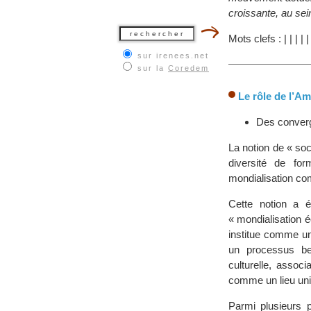
croissante, au sei
Mots clefs :
|
|
|
|
|
sur irenees.net
sur la
Coredem
Le rôle de l’Am
Des conver
La notion de « so
diversité de fo
mondialisation co
Cette notion a 
« mondialisation 
institue comme un 
un processus be
culturelle, assoc
comme un lieu uniq
Parmi plusieurs 