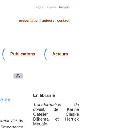
english
español
français
présentation
|
auteurs
|
contact
Publications
Acteurs
En librairie
le en
Transformation de
conflit
, de Karine
Gatelier, Claske
Dijkema et Herrick
complexité du
Mouafo
 l’importance