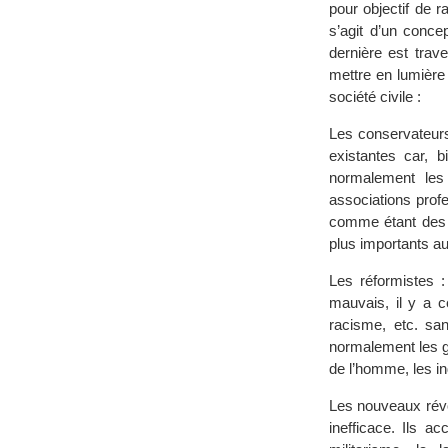
pour objectif de r
s’agit d’un concep
dernière est trav
mettre en lumière 
société civile :
Les conservateurs 
existantes car, b
normalement les 
associations prof
comme étant des m
plus importants au
Les réformistes :
mauvais, il y a ce
racisme, etc. san
normalement les g
de l’homme, les in
Les nouveaux révol
inefficace. Ils ac