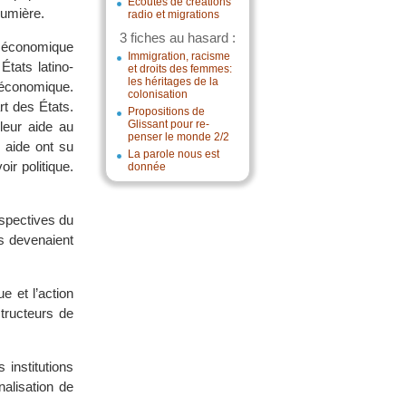
Écoutes de créations
lumière.
radio et migrations
3 fiches au hasard :
té économique
Immigration, racisme
tats latino-
et droits des femmes:
les héritages de la
 économique.
colonisation
rt des États.
Propositions de
Glissant pour re-
leur aide au
penser le monde 2/2
e aide ont su
La parole nous est
ir politique.
donnée
rspectives du
rs devenaient
e et l’action
tructeurs de
institutions
nalisation de