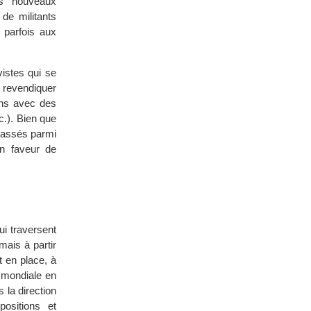
es nouveaux
 de militants
 parfois aux
vistes qui se
r revendiquer
iens avec des
c.). Bien que
classés parmi
en faveur de
ui traversent
mais à partir
 en place, à
e mondiale en
la direction
positions et