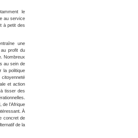
notamment le
ise au service
t à petit des
ntraîne une
 au profit du
ère. Nombreux
us au sein de
 la politique
 citoyenneté
ale et action
à tisser des
rationnelles.
 de l’Afrique
ntéressant. À
le concret de
ernatif de la