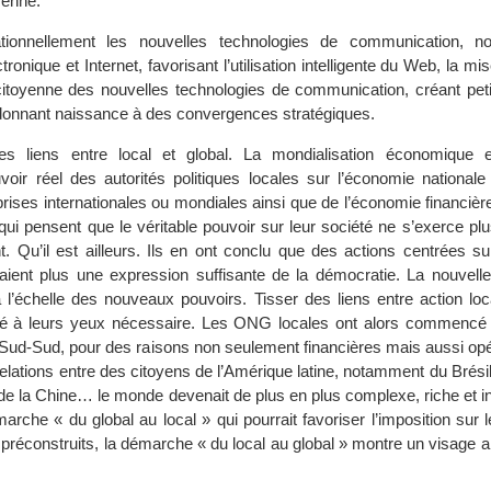
oyenne.
 rationnellement les nouvelles technologies de communication, 
ctronique et Internet, favorisant l’utilisation intelligente du Web, la m
 citoyenne des nouvelles technologies de communication, créant peti
donnant naissance à des convergences stratégiques.
s liens entre local et global. La mondialisation économique e
voir réel des autorités politiques locales sur l’économie nationale
prises internationales ou mondiales ainsi que de l’économie financi
qui pensent que le véritable pouvoir sur leur société ne s’exerce pl
. Qu’il est ailleurs. Ils en ont conclu que des actions centrées sur
uaient plus une expression suffisante de la démocratie. La nouvelle
à l’échelle des nouveaux pouvoirs. Tisser des liens entre action loc
éré à leurs yeux nécessaire. Les ONG locales ont alors commencé 
 Sud-Sud, pour des raisons non seulement financières mais aussi opé
relations entre des citoyens de l’Amérique latine, notamment du Brésil,
 de la Chine… le monde devenait de plus en plus complexe, riche et i
marche « du global au local » qui pourrait favoriser l’imposition sur 
préconstruits, la démarche « du local au global » montre un visage alt