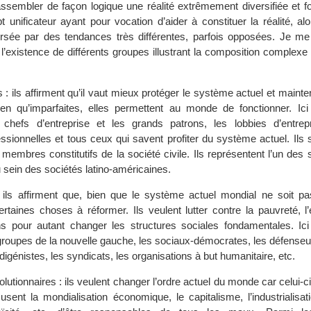
assembler de façon logique une réalité extrêmement diversifiée et fo
t unificateur ayant pour vocation d’aider à constituer la réalité, al
ersée par des tendances très différentes, parfois opposées. Je m
l’existence de différents groupes illustrant la composition complexe 
: ils affirment qu’il vaut mieux protéger le système actuel et mainten
ien qu’imparfaites, elles permettent au monde de fonctionner. Ici
chefs d’entreprise et les grands patrons, les lobbies d’entrep
essionnelles et tous ceux qui savent profiter du système actuel. Ils
embres constitutifs de la société civile. Ils représentent l’un des
 sein des sociétés latino-américaines.
 ils affirment que, bien que le système actuel mondial ne soit pa
rtaines choses à réformer. Ils veulent lutter contre la pauvreté, l’
s pour autant changer les structures sociales fondamentales. Ici
roupes de la nouvelle gauche, les sociaux-démocrates, les défenseur
digénistes, les syndicats, les organisations à but humanitaire, etc.
utionnaires : ils veulent changer l’ordre actuel du monde car celui-c
cusent la mondialisation économique, le capitalisme, l’industrialisatio