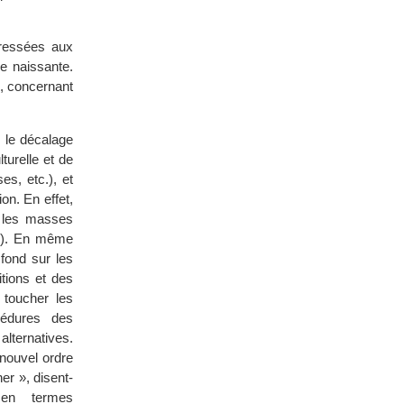
.
dressées aux
le naissante.
e, concernant
e le décalage
turelle et de
es, etc.), et
on. En effet,
r les masses
 »). En même
fond sur les
tions et des
 toucher les
cédures des
lternatives.
nouvel ordre
ner », disent-
 en termes