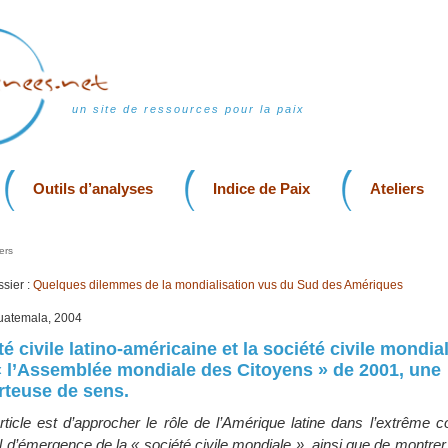
un site de ressources pour la paix
Outils d’analyses
Indice de Paix
Ateliers
ers
sier :
Quelques dilemmes de la mondialisation vus du Sud des Amériques
uatemala, 2004
té civile latino-américaine et la société civile mondia
 l’Assemblée mondiale des Citoyens » de 2001, une
orteuse de sens.
article est d’approcher le rôle de l’Amérique latine dans l’extrême 
d’émergence de la « société civile mondiale », ainsi que de montrer