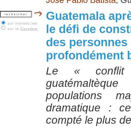
Guatemala après
sur irenees.net
le défi de const
sur la
Coredem
des personnes 
profondément 
Le « conflit
guatémaltèqu
populations m
dramatique : ce
compté le plus de