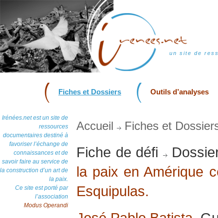
un site de res
Fiches et Dossiers
Outils d’analyses
Irénées.net est un site de
Accueil
Fiches et Dossier
ressources
documentaires destiné à
favoriser l’échange de
Fiche de défi
Dossie
connaissances et de
savoir faire au service de
la paix en Amérique c
la construction d’un art de
la paix.
Esquipulas.
Ce site est porté par
l’association
Modus Operandi
José Pablo Batista
, G