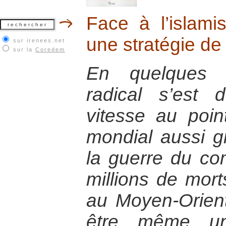
Face à l’islam
une stratégie de
sur irenees.net
sur la
Coredem
En quelques a
radical s’est
vitesse au poin
mondial aussi g
la guerre du co
millions de morts
au Moyen-Orient
être même un