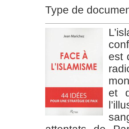
Type de documen
L’i
con
est 
rad
mon
et 
l’i
sa