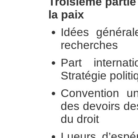
Troisième partie
la paix
Idées général
recherches
Part internat
Stratégie politi
Convention uni
des devoirs des
du droit
Lueurs d’espé