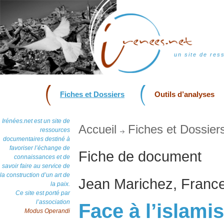
un site de res
Fiches et Dossiers
Outils d’analyses
Irénées.net est un site de
Accueil
Fiches et Dossier
ressources
documentaires destiné à
favoriser l’échange de
Fiche de document
connaissances et de
savoir faire au service de
la construction d’un art de
Jean Marichez, Franc
la paix.
Ce site est porté par
l’association
Face à l’islami
Modus Operandi