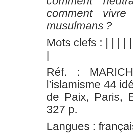
comment neutral
comment vivre
musulmans ?
Mots clefs :
|
|
|
|
|
Réf. : MARICH
l’islamisme 44 id
de Paix, Paris, 
327 p.
Langues : françai