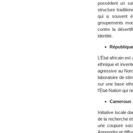
possèdent un sav
structure traditio
qui a souvent é
groupements moder
contre la désert
identité.
Républiqu
L’État africain est
ethnique et invent
agressive au Nord 
laboratoire de sti
sur une base ethn
l’État-Nation qui n
Cameroun
Initiative locale 
de la recherche et 
une coupure soci
Apprendre et diffu