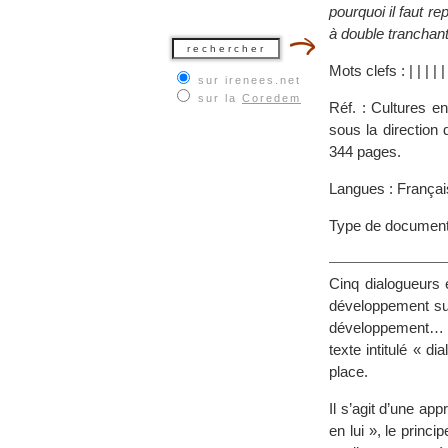
pourquoi il faut r
à double tranchant
Mots clefs :
|
|
|
|
sur irenees.net
sur la
Coredem
Réf. : Cultures e
sous la direction
344 pages.
Langues : Françai
Type de document
Cinq dialogueurs 
développement sur
développement… À 
texte intitulé « d
place.
Il s’agit d’une app
en lui », le princ