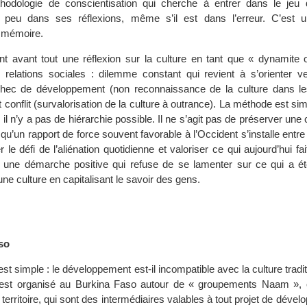
hodologie de conscientisation qui cherche à entrer dans le jeu d
peu dans ses réflexions, même s’il est dans l’erreur. C’est u
a mémoire.
t avant tout une réflexion sur la culture en tant que « dynamite 
relations sociales : dilemme constant qui revient à s’orienter v
hec de développement (non reconnaissance de la culture dans le
conflit (survalorisation de la culture à outrance). La méthode est si
 il n’y a pas de hiérarchie possible. Il ne s’agit pas de préserver une 
 qu’un rapport de force souvent favorable à l’Occident s’installe entre 
r le défi de l’aliénation quotidienne et valoriser ce qui aujourd’hui fa
t une démarche positive qui refuse de se lamenter sur ce qui a é
une culture en capitalisant le savoir des gens.
so
st simple : le développement est-il incompatible avec la culture tradit
est organisé au Burkina Faso autour de « groupements Naam », 
e territoire, qui sont des intermédiaires valables à tout projet de dével