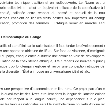
oir-faire technique traditionnel en redécouverte. Le Naam est 
nnelle collectiviste : c’est un équivalent efficace de la coopérative à 
choué, ballottée entre respect du passé et accueil de la nou
nes essaient de lier les traits positifs aux impératifs du change
ification, promotion des femmes… L’Afrique serait en marche san
e Démocratique du Congo
 artificiel car défini par le colonisateur. Il faut fonder le développemen
er une approche africaine de l’État. Sur fond de violence, d’immigrat
du pays, chaque entité culturelle doit définir sa voie de développem
mulation de la coexistence ethnique, il faut repartir de nouveaux princi
ique trop longtemps négligée et revoir une conception étriquée de 
ie la diversité : l’État a imposé un universalisme idéal et laïc.
dans une perspective d’autonomie en milieu rural. Ce projet part d’un 
la quasi-totalité des livres circulent dans la langue de l’ancien coloni
ale par rapport à la langue parlée, une dépendance sur le plan l
ser les langues nationales serait le symbole d’une nouvelle Afrique r