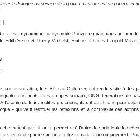
eplacer le dialogue au service de la paix. La culture est un pouvoir et 
.
|
|
|
|
ntre elles : dynamique ou dynamite ? Vivre en paix dans un monde d
 de Edith Sizoo et Thierry Verhelst, Editions Charles Léopold Mayer,
s
 :
et une association, le « Réseau Culture », ont rendu visite à des p
 quatre continents : des groupes sociaux, ONG, fédérations de base
l’écoute de leurs réalités profondes, ils ont eu chacun pour objecti
ialogue » qui veut restituer les réflexions et la complexité des actio
roche maïeutique : il faut « permettre à l’autre de sortir toute la riches
ipe de l’échange prime sur toute autre considération ou jugement. Pour