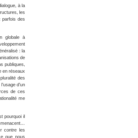
ialogue, à la
uctures, les
c parfois des
n globale à
développement
néralisé : la
anisations de
ns publiques,
se en réseaux
luralité des
 l’usage d’un
orces de ces
ationalité me
t pourquoi il
ui menacent…
r contre les
 ce que nous