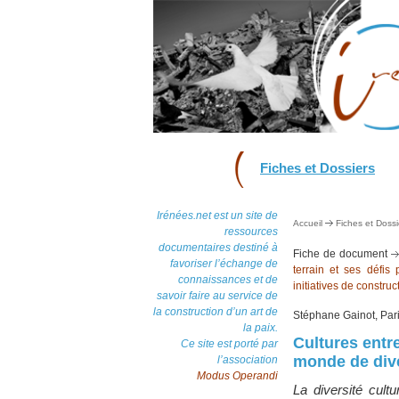
Fiches et Dossiers
Irénées.net est un site de
Accueil
Fiches et Dossi
ressources
documentaires destiné à
Fiche de document
favoriser l’échange de
terrain et ses défis
connaissances et de
initiatives de construc
savoir faire au service de
la construction d’un art de
Stéphane Gainot, Pari
la paix.
Cultures entr
Ce site est porté par
monde de diver
l’association
Modus Operandi
La diversité cult