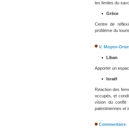
les limites du savo
Grèce
Centre de réflex
problème du tour
V. Moyen-Orie
Liban
Apporter un espace
Israël
Réaction des femm
occupés, et condi
vision du confli
palestiniennes et 
Commentaire