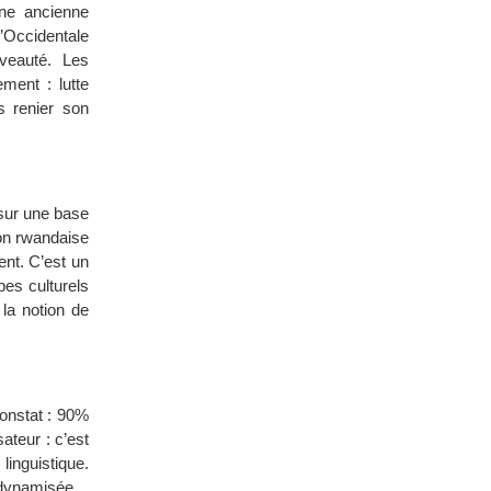
une ancienne
l’Occidentale
veauté. Les
ment : lutte
s renier son
t sur une base
ion rwandaise
ent. C’est un
pes culturels
la notion de
constat : 90%
sateur : c’est
inguistique.
edynamisée.