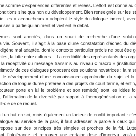
e somme d’expériences différentes et reliées. L’effort est donné au d
nditions sine qua non du développement. Bien renseignés sur les str
ogie, les « accoucheurs » adoptent le style du dialogue indirect, ave
rises à partie qui animent et vivifient le débat.
mes sont abordés, dans un souci de recherche d’une solutio
 la vie. Souvent, il s’agit à la base d’une constatation d’échec du 
digène mal adaptée, dont le contexte particulier précis ne peut être gé
tés, la lutte entre cultures… La crédibilité des représentants des org
t la réceptivité du message transmis au niveau « macro » (institutio
eitmotiv de ces dialogues proposant des solutions novatrices : la mi
, le développement d’une connaissance approfondie du sujet et la p
ction de longue durée préférée à des projets de court terme, et enfin,
erlocuteur porte en lui le problème et son remède) sont les idées f
, l’affirmation de la diversité par rapport à l’homogénéisation et la r
t-clé de ce recueil.
est un but en soi, mais également un facteur de conflit important : c’es
dialogue au service de la paix, il faut adresser la parole à ceux q
repose sur des principes très simples et proches de la foi. Lutte
ant l’intolérance, et retrouver une certaine dose d’imprévu, voilà