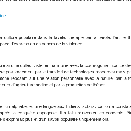
tine
a culture populaire dans la favela, thérapie par la parole, l’art, le th
space d’expression en dehors de la violence.
lture andine collectiviste, en harmonie avec la cosmogonie inca. Le 
e pas forcément par le transfert de technologies modernes mais par 
htone reposant sur une relation personnelle avec la nature, par la 
ours d’agriculture andine et par la production de thèses.
nner un alphabet et une langue aux Indiens tzotzils, car on a consta
 après la conquête espagnole. Il a fallu réinventer les concepts, êt
e s’exprimait plus et d’un savoir populaire uniquement oral.