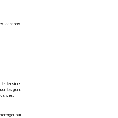
es concrets,
 de tensions
sser les gens
endances.
nterroger sur