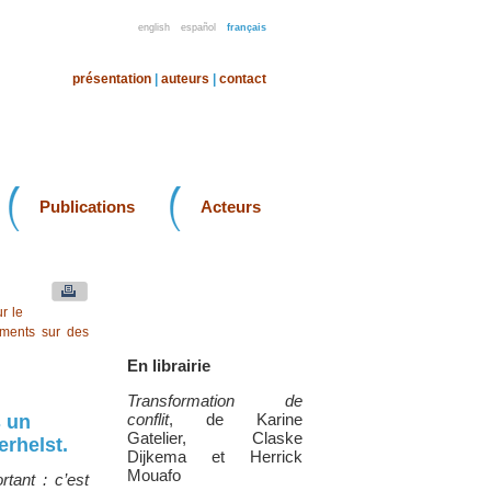
english
español
français
présentation
|
auteurs
|
contact
Publications
Acteurs
r le
uments sur des
En librairie
Transformation de
conflit
, de Karine
s un
Gatelier, Claske
erhelst.
Dijkema et Herrick
Mouafo
rtant : c’est