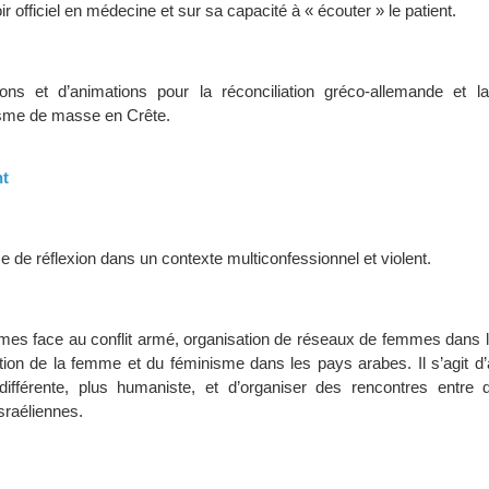
ir officiel en médecine et sur sa capacité à « écouter » le patient.
ions et d’animations pour la réconciliation gréco-allemande et l
isme de masse en Crête.
nt
 de réflexion dans un contexte multiconfessionnel et violent.
es face au conflit armé, organisation de réseaux de femmes dans les
tion de la femme et du féminisme dans les pays arabes. Il s’agit d’
t différente, plus humaniste, et d’organiser des rencontres entr
israéliennes.