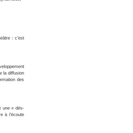
éâtre : c’est
développement
la diffusion
formation des
té une « dés-
re à l’écoute