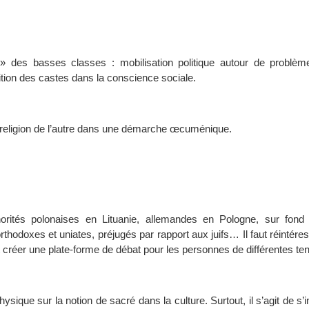
des basses classes : mobilisation politique autour de problèm
tion des castes dans la conscience sociale.
 religion de l’autre dans une démarche œcuménique.
rités polonaises en Lituanie, allemandes en Pologne, sur fond
orthodoxes et uniates, préjugés par rapport aux juifs… Il faut réintére
 et créer une plate-forme de débat pour les personnes de différentes t
ique sur la notion de sacré dans la culture. Surtout, il s’agit de s’i