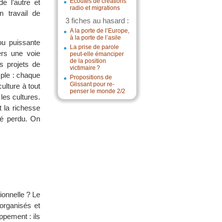
Écoutes de créations
e l’autre et
radio et migrations
n travail de
3 fiches au hasard :
A la porte de l’Europe,
à la porte de l’asile
ou puissante
La prise de parole
ers une voie
peut-elle émanciper
de la position
s projets de
victimaire ?
mple : chaque
Propositions de
Glissant pour re-
culture à tout
penser le monde 2/2
les cultures.
it la richesse
té perdu. On
ionnelle ? Le
organisés et
oppement : ils