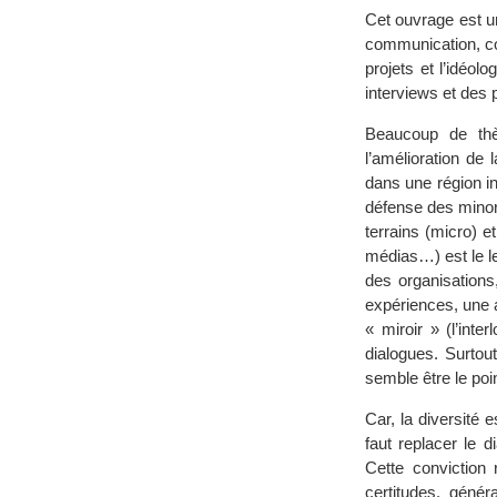
Cet ouvrage est un
communication, co
projets et l’idéol
interviews et des p
Beaucoup de thè
l’amélioration de
dans une région in
défense des minori
terrains (micro) e
médias…) est le l
des organisations
expériences, une a
« miroir » (l’int
dialogues. Surtout
semble être le poin
Car, la diversité 
faut replacer le 
Cette conviction 
certitudes, génér