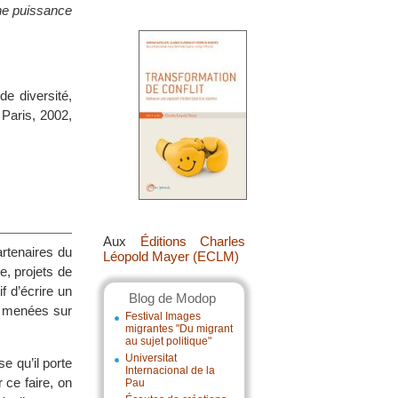
une puissance
e diversité,
 Paris, 2002,
Aux
Éditions Charles
artenaires du
Léopold Mayer (ECLM)
, projets de
f d’écrire un
Blog de Modop
ns menées sur
Festival Images
migrantes "Du migrant
au sujet politique"
Universitat
se qu’il porte
Internacional de la
 ce faire, on
Pau