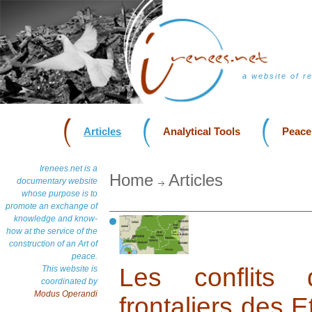
a website of r
Articles
Analytical Tools
Peace
Irenees.net is a
Home
Articles
documentary website
whose purpose is to
promote an exchange of
knowledge and know-
how at the service of the
construction of an Art of
peace.
Les conflits
This website is
coordinated by
Modus Operandi
frontaliers des E