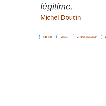
légitime.
Michel Doucin
Site Map
Contact
Becoming an author