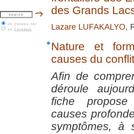
des Grands Lacs 
on irenees.net
Lazare LUFAKALYO
, 
on
Coredem
Nature et for
causes du confl
Afin de compren
déroule aujour
fiche propos
causes profondes
symptômes, à sa