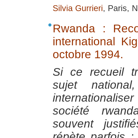
Silvia Gurrieri
, Paris,
Rwanda : Recon
international K
octobre 1994.
Si ce recueil t
sujet nationa
internationalise
société rwand
souvent justifi
répète parfois :