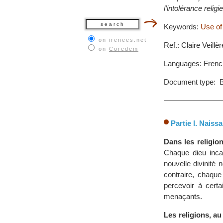
l’intolérance religi
Keywords:
Use of 
on irenees.net
Ref.: Claire Veillè
on
Coredem
Languages: Frenc
Document type: 
Partie I. Naiss
Dans les religion
Chaque dieu incar
nouvelle divinité
contraire, chaque
percevoir à cert
menaçants.
Les religions, au