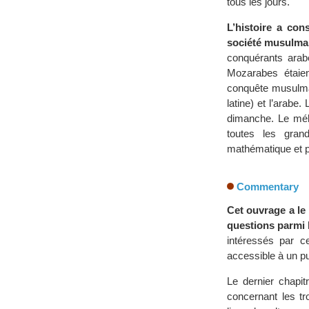
tous les jours.
L’histoire a con
société musulmane
conquérants arab
Mozarabes étaien
conquête musulman
latine) et l’arabe
dimanche. Le mél
toutes les grand
mathématique et phi
Commentary
Cet ouvrage a le 
questions parmi l
intéressés par ce
accessible à un pu
Le dernier chapit
concernant les tr