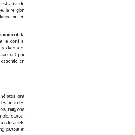
’est aussi le
, la religion
rlande ou en
 comment la
 le conflit.
e
« Bien »
et
sade est par
e essentiel en
héistes ont
 les périodes
ois religions
ble, partout
dans lesquels
ng partout et