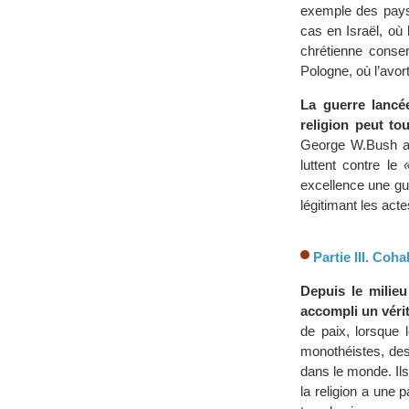
exemple des pays 
cas en Israël, où
chrétienne conse
Pologne, où l’avor
La guerre lancé
religion peut to
George W.Bush a
luttent contre le
excellence une guer
légitimant les act
Partie III. Coh
Depuis le milie
accompli un vérit
de paix, lorsque 
monothéistes, des
dans le monde. Ils
la religion a une p