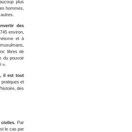
eaucoup plus
t les hommes,
 autres.
nvertir des
745 environ,
théisme et à
es musulmans,
nc libres de
n du pouvoir
é »
.
 il est tout
s pratiques et
histoire, des
iviles.
Par
est le cas par