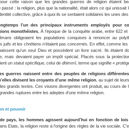
pour cette raison que les grandes guerres de religion étaient b
passé : la religion, plus que la nationalité, était alors ce qui unissai
entité collective, grâce à quoi ils se sentaient solidaires les unes des
ongtemps l’un des principaux instruments employés pour co
gions monothéistes.
À l’époque de la conquête arabe, entre 622 et 
lmans obligeaient les populations conquises à renoncer au poly
es juifs et les chrétiens n’étaient pas concernés. En effet, comme l
aissent qu’un seul Dieu et possèdent un livre sacré. Ils étaient do
lte, mais devaient payer un impôt spécial. Placés sous la protectio
ent un statut spécifique, celui de
dhimmî
, terme que signifie
« protég
des guerres naissent entre des peuples de religions différentes,
’elles divisent les croyants d’une même religion
, au sujet de leur
n des grands textes. Ces visions divergentes ont produit, au cours de l’
 grandes ruptures entre les adeptes d’une même religion.
ion et pouvoir
e pays, les hommes agissent aujourd’hui en fonction de lois c
ains Etats, la religion reste à l’origine des règles de la vie sociale. C’