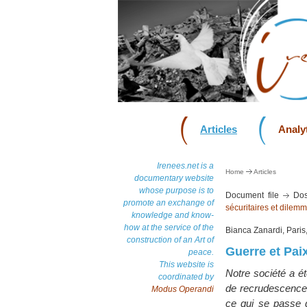
Articles
Analyt
Irenees.net is a
Home
Articles
documentary website
whose purpose is to
Document file
Dos
promote an exchange of
sécuritaires et dilem
knowledge and know-
how at the service of the
Bianca Zanardi, Paris
construction of an Art of
Guerre et Paix
peace.
This website is
Notre société a ét
coordinated by
de recrudescence
Modus Operandi
ce qui se passe d