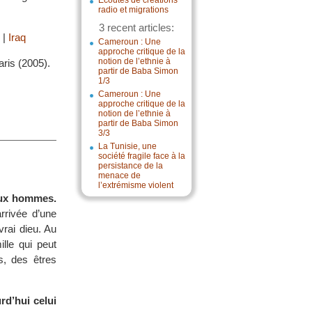
Écoutes de créations
radio et migrations
3 recent articles:
|
Iraq
Cameroun : Une
approche critique de la
notion de l’ethnie à
aris (2005).
partir de Baba Simon
1/3
Cameroun : Une
approche critique de la
notion de l’ethnie à
partir de Baba Simon
3/3
La Tunisie, une
société fragile face à la
persistance de la
menace de
l’extrémisme violent
 aux hommes.
rrivée d’une
vrai dieu. Au
lle qui peut
s, des êtres
rd’hui celui