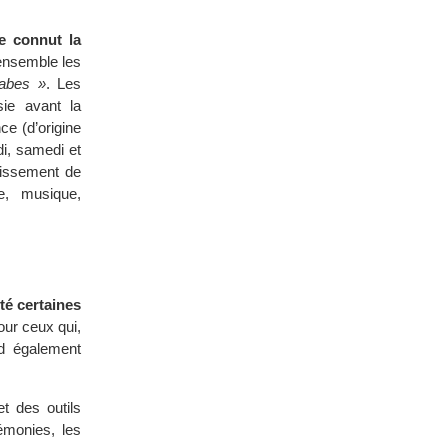
ue connut la
ensemble les
abes »
. Les
sie avant la
e (d’origine
di, samedi et
uissement de
ne, musique,
té certaines
ur ceux qui,
nd également
et des outils
rémonies, les