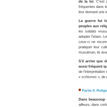
de la loi
. C’est 
fréquentes dans le 
leur donnant une id
La guerre fut l
peuples aux reli
les soldats musu
adopter l’islam. L
ceux-ci ne reconn
pratiquer leur cu
musulman, ils avai
S’il arrive que 
aussi fréquent qu
de l’interprétatio
« schismes »
, de
Partie II. Relig
Dans beaucoup d
ailleurs, dans cert