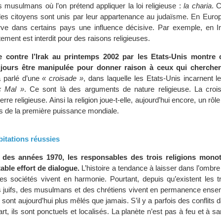
musulmans où l’on prétend appliquer la loi religieuse :
la charia
. C
 les citoyens sont unis par leur appartenance au judaïsme. En Europe
rve dans certains pays une influence décisive. Par exemple, en I
tement est interdit pour des raisons religieuses.
e contre l’Irak au printemps 2002 par les Etats-Unis montre
ujours être manipulée pour donner raison à ceux qui cherchent
 parlé d’une
« croisade »
, dans laquelle les Etats-Unis incarnent l
« Mal »
. Ce sont là des arguments de nature religieuse. La croi
re religieuse. Ainsi la religion joue-t-elle, aujourd’hui encore, un rôl
es de la première puissance mondiale.
abitations réussies
u des années 1970, les responsables des trois religions monot
able effort de dialogue.
L’histoire a tendance à laisser dans l’ombre
les sociétés vivent en harmonie. Pourtant, depuis qu’existent les tr
 juifs, des musulmans et des chrétiens vivent en permanence ensem
 sont aujourd’hui plus mêlés que jamais. S’il y a parfois des conflits 
art, ils sont ponctuels et localisés. La planète n’est pas à feu et à sa