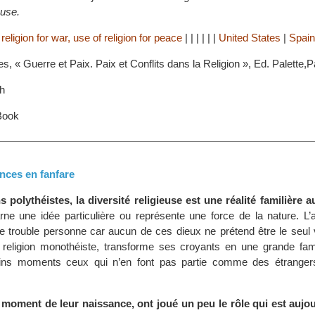
euse.
religion for war, use of religion for peace
|
|
|
|
|
|
United States
|
Spain
res, « Guerre et Paix. Paix et Conflits dans la Religion », Ed. Palette,P
h
Book
ances en fanfare
s polythéistes, la diversité religieuse est une réalité familière
ne une idée particulière ou représente une force de la nature. L’a
 ne trouble personne car aucun de ces dieux ne prétend être le seul 
 religion monothéiste, transforme ses croyants en une grande fami
ains moments ceux qui n’en font pas partie comme des étranger
 moment de leur naissance, ont joué un peu le rôle qui est aujou