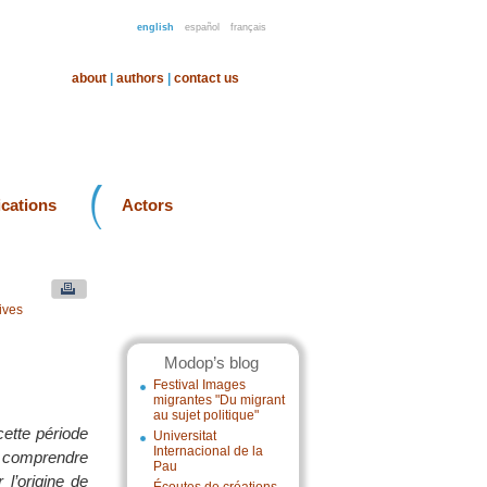
english
español
français
about
|
authors
|
contact us
ications
Actors
ives
Modop’s blog
Festival Images
migrantes "Du migrant
au sujet politique"
cette période
Universitat
Internacional de la
r comprendre
Pau
l’origine de