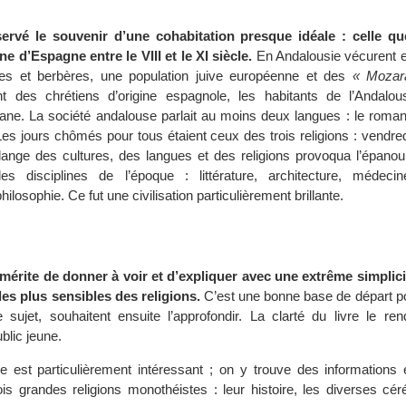
servé le souvenir d’une cohabitation presque idéale : celle q
 d’Espagne entre le VIII et le XI siècle.
En Andalousie vécurent 
es et berbères, une population juive européenne et des
« Mozar
t des chrétiens d’origine espagnole, les habitants de l’Andalou
e. La société andalouse parlait au moins deux langues : le romanc
. Les jours chômés pour tous étaient ceux des trois religions : vendre
ange des cultures, des langues et des religions provoqua l’épano
es disciplines de l’époque : littérature, architecture, médeci
losophie. Ce fut une civilisation particulièrement brillante.
mérite de donner à voir et d’expliquer avec une extrême simplici
es plus sensibles des religions.
C’est une bonne base de départ po
 sujet, souhaitent ensuite l’approfondir. La clarté du livre le re
blic jeune.
re est particulièrement intéressant ; on y trouve des informations 
ois grandes religions monothéistes : leur histoire, les diverses cé