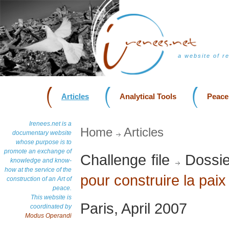
a website of r
Articles
Analytical Tools
Peace
Irenees.net is a
Home
Articles
documentary website
whose purpose is to
promote an exchange of
Challenge file
Dossie
knowledge and know-
how at the service of the
pour construire la paix
construction of an Art of
peace.
This website is
Paris, April 2007
coordinated by
Modus Operandi