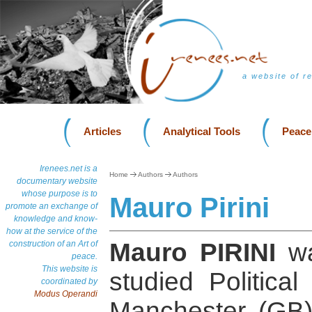
a website of r
Articles
Analytical Tools
Peace
Irenees.net is a
Home
Authors
Authors
documentary website
whose purpose is to
Mauro Pirini
promote an exchange of
knowledge and know-
how at the service of the
Mauro PIRINI
wa
construction of an Art of
peace.
This website is
studied Politica
coordinated by
Modus Operandi
Manchester (GB)