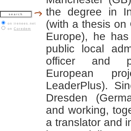
the degree in In
(with a thesis o
on irenees.net
on
Coredem
Europe), he has 
public local adm
officer and p
European pro
LeaderPlus). Si
Dresden (German
and working, toge
a translator and 