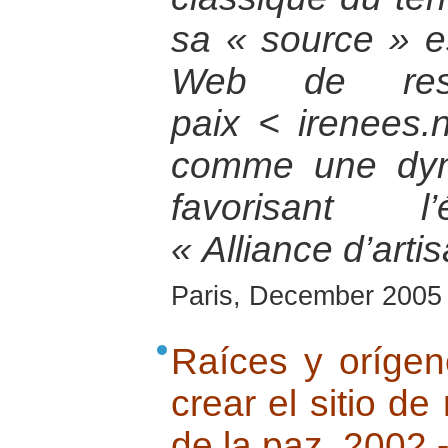
sa « source » est
Web de res
paix < irenees.n
comme une dyn
favorisant l
« Alliance d’arti
Paris, December 2005
Raíces y orígene
crear el sitio de
de la paz 2002 