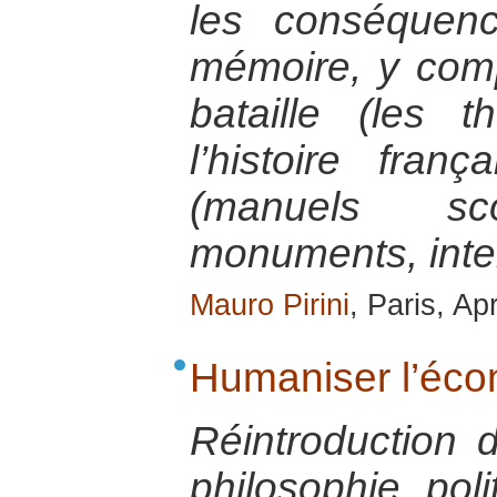
les conséquen
mémoire, y com
bataille (les 
l’histoire fran
(manuels scol
monuments, inte
Mauro Pirini
, Paris, Ap
Humaniser l’éc
Réintroduction 
philosophie po