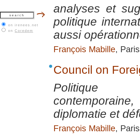
analyses et su
politique interna
on irenees.net
aussi opérationn
on
Coredem
François Mabille
, Pari
Council on Fore
Politique 
contemporai
diplomatie et dé
François Mabille
, Pari