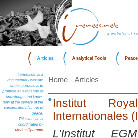
a website of r
Articles
Analytical Tools
Peace
Irenees.net is a
Home
Articles
documentary website
whose purpose is to
promote an exchange of
knowledge and know-
Institut Roy
how at the service of the
construction of an Art of
Internationales
peace.
This website is
coordinated by
L’Institut E
Modus Operandi