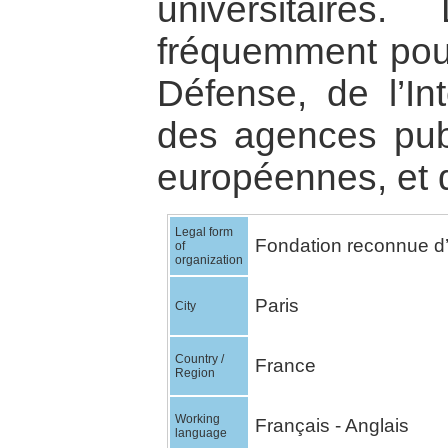
universitaires
fréquemment pour
Défense, de l’In
des agences publ
européennes, et d
Legal form
Fondation reconnue d’u
of
organization
Paris
City
Country /
France
Region
Working
Français - Anglais
language