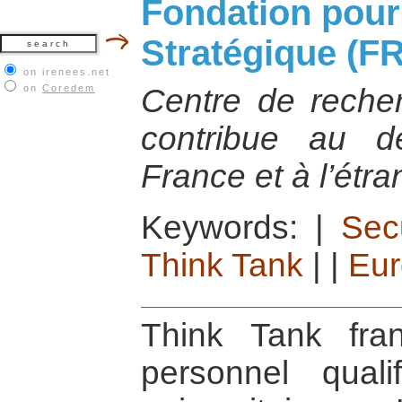
Fondation pour
Stratégique (F
on irenees.net
on
Coredem
Centre de reche
contribue au d
France et à l’étra
Keywords:
|
Sec
Think Tank
|
|
Eu
Think Tank fra
personnel quali