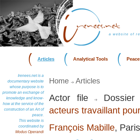
a website of r
Articles
Analytical Tools
Peace
Irenees.net is a
Home
Articles
documentary website
whose purpose is to
promote an exchange of
Actor file
Dossier
knowledge and know-
how at the service of the
acteurs travaillant pour
construction of an Art of
peace.
This website is
François Mabille
, Par
coordinated by
Modus Operandi