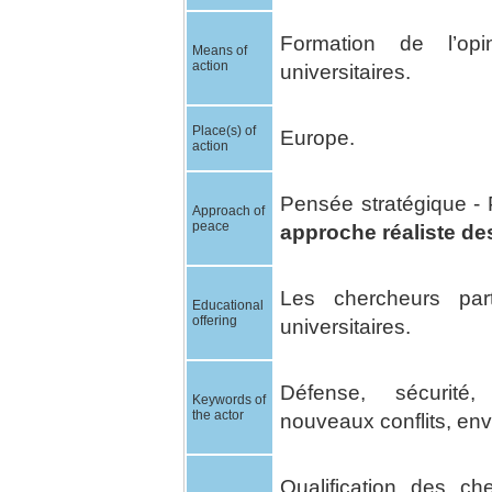
Formation de l’op
Means of
action
universitaires.
Place(s) of
Europe.
action
Pensée stratégique - P
Approach of
peace
approche réaliste des
Les chercheurs par
Educational
offering
universitaires.
Défense, sécurité, 
Keywords of
the actor
nouveaux conflits, en
Qualification des c