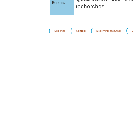
Benefits
recherches.
Site Map
Contact
Becoming an author