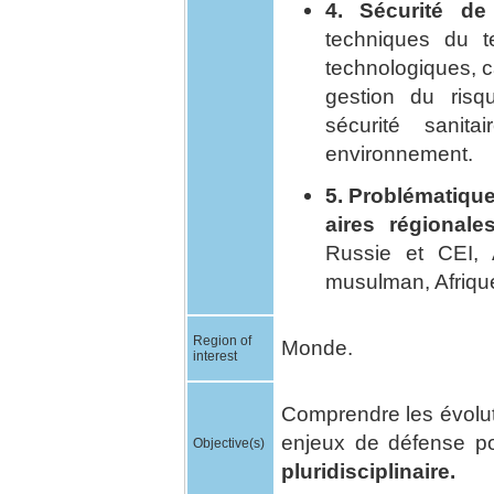
4. Sécurité de
techniques du ter
technologiques, ca
gestion du risq
sécurité sanita
environnement.
5. Problématique
aires régionale
Russie et CEI, 
musulman, Afriqu
Region of
Monde.
interest
Comprendre les évoluti
enjeux de défense p
Objective(s)
pluridisciplinaire.