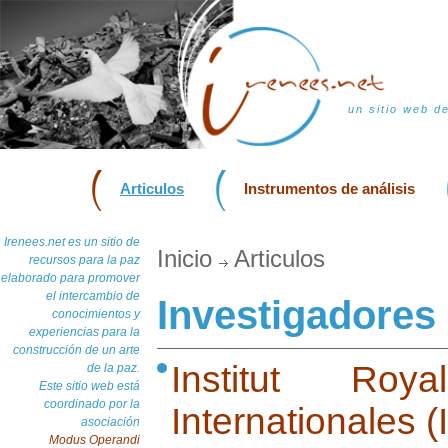
un sitio web d
Articulos
Instrumentos de análisis
Irenees.net es un sitio de
Inicio
Articulos
recursos para la paz
elaborado para promover
el intercambio de
Investigadores 
conocimientos y
experiencias para la
construcción de un arte
Institut Roy
de la paz.
Este sitio web está
coordinado por la
Internationales
asociación
Modus Operandi