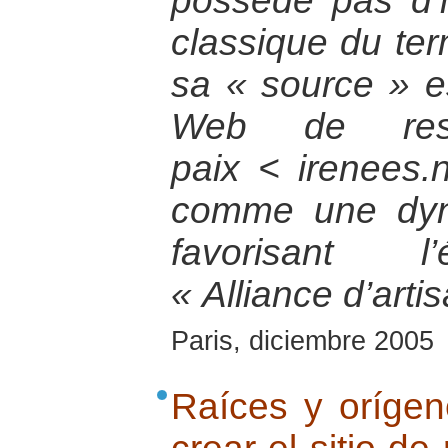
possède pas d’i
classique du ter
sa « source » est
Web de res
paix < irenees.n
comme une dyn
favorisant l
« Alliance d’arti
Paris, diciembre 2005
Raíces y orígene