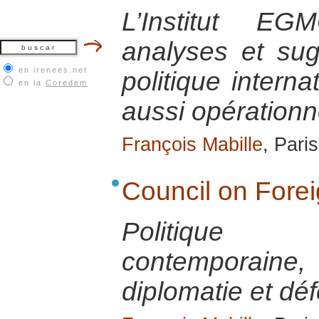
L’Institut E
analyses et su
en irenees.net
politique interna
en la
Coredem
aussi opérationn
François Mabille
, Pari
Council on Fore
Politique 
contemporai
diplomatie et dé