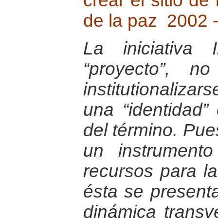
crear el sitio de
de la paz 2002 
La iniciativa
“proyecto”, n
institutionaliza
una “identidad” 
del término. Pue
un instrument
recursos para la
ésta se presen
dinámica transv