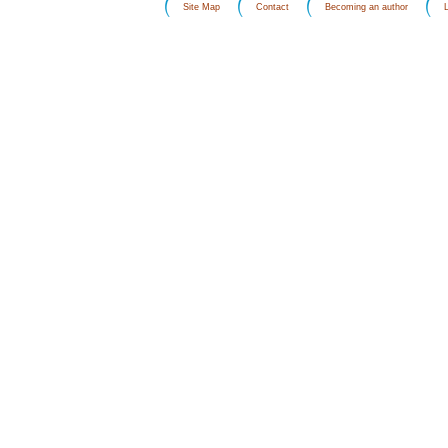
Site Map
Contact
Becoming an author