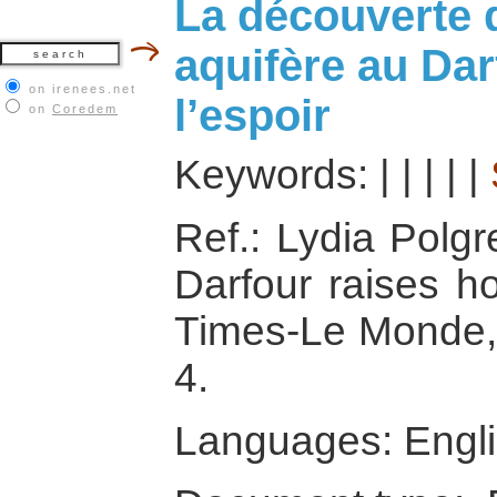
La découverte 
aquifère au Darf
on irenees.net
l’espoir
on
Coredem
Keywords:
|
|
|
|
|
Ref.: Lydia Polgr
Darfour raises h
Times-Le Monde, 2
4.
Languages: Engl