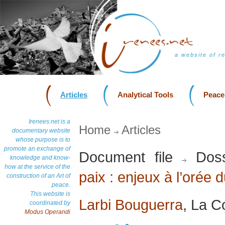
a website of r
Articles
Analytical Tools
Peace
Irenees.net is a
Home
Articles
documentary website
whose purpose is to
promote an exchange of
Document file
Doss
knowledge and know-
how at the service of the
paix : enjeux à l’orée 
construction of an Art of
peace.
This website is
Larbi Bouguerra
, La C
coordinated by
Modus Operandi