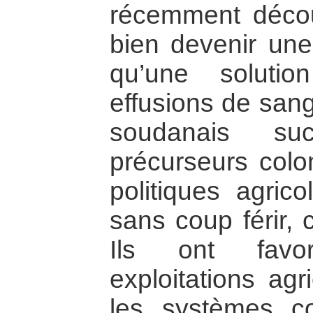
récemment décou
bien devenir un
qu’une solutio
effusions de san
soudanais suc
précurseurs colo
politiques agric
sans coup férir, 
Ils ont favo
exploitations ag
les systèmes com