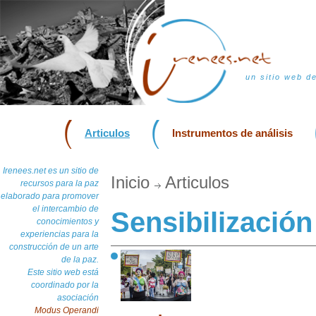
un sitio web d
Articulos
Instrumentos de análisis
Irenees.net es un sitio de
Inicio
Articulos
recursos para la paz
elaborado para promover
el intercambio de
Sensibilización
conocimientos y
experiencias para la
construcción de un arte
de la paz.
Este sitio web está
coordinado por la
asociación
Modus Operandi