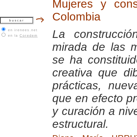
Mujeres y con
Colombia
La construcci
en irenees.net
en la
Coredem
mirada de las 
se ha constitu
creativa que di
prácticas, nuev
que en efecto p
y curación a nive
estructural.