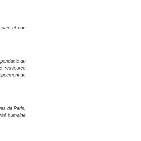
 paix et une
dépendante du
ne ressource
loppement de
ues de Paris,
rité humaine