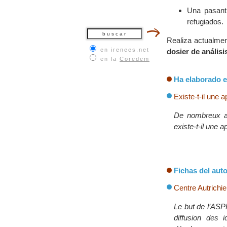
Una pasant
refugiados.
Realiza actualme
en irenees.net
dosier de análisi
en la
Coredem
Ha elaborado e
Existe-t-il une 
De nombreux ac
existe-t-il une 
Fichas del auto
Centre Autrichie
Le but de l’ASPR
diffusion des 