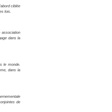
’abord ciblée
s lois.
 association
ngage dans la
rs le monde.
ême, dans la
vernementale
conjointes de