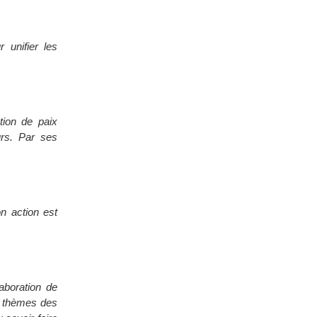
unifier les
ction de paix
urs. Par ses
 action est
laboration de
es thèmes des