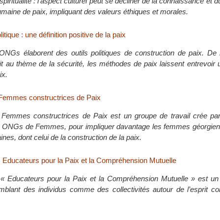
spiritualité : l’aspect culturel peut se décliner de la connaissance et d
umaine de paix, impliquant des valeurs éthiques et morales.
litique : une définition positive de la paix
ONGs élaborent des outils politiques de construction de paix. De l
it au thème de la sécurité, les méthodes de paix laissent entrevoir u
ix.
 Femmes constructrices de Paix
Femmes constructrices de Paix est un groupe de travail crée par 
 ONGs de Femmes, pour impliquer davantage les femmes géorgien
s, dont celui de la construction de la paix.
Educateurs pour la Paix et la Compréhension Mutuelle
 Educateurs pour la Paix et la Compréhension Mutuelle » est u
mblant des individus comme des collectivités autour de l’esprit 