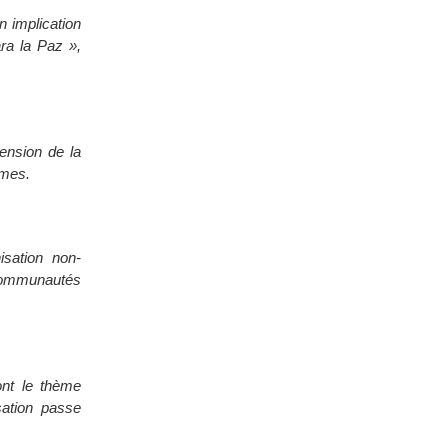
n implication
ra la Paz »,
ension de la
imes.
sation non-
 communautés
ont le thème
sation passe