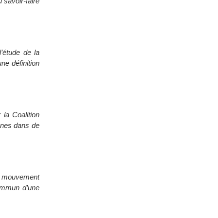
u savoir-faire
’étude de la
ne définition
la Coalition
nes dans de
n mouvement
commun d’une