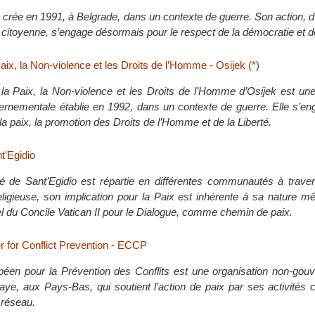
crée en 1991, à Belgrade, dans un contexte de guerre. Son action, d
 citoyenne, s’engage désormais pour le respect de la démocratie et de
aix, la Non-violence et les Droits de l’Homme - Osijek (*)
la Paix, la Non-violence et les Droits de l’Homme d’Osijek est une
vernementale établie en 1992, dans un contexte de guerre. Elle s’e
la paix, la promotion des Droits de l’Homme et de la Liberté.
t’Egidio
de Sant’Egidio est répartie en différentes communautés à trave
gieuse, son implication pour la Paix est inhérente à sa nature m
el du Concile Vatican II pour le Dialogue, comme chemin de paix.
 for Conflict Prevention - ECCP
éen pour la Prévention des Conflits est une organisation non-gou
aye, aux Pays-Bas, qui soutient l’action de paix par ses activités 
 réseau.