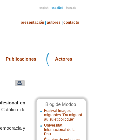
english
español
français
presentación
|
autores
|
contacto
Publicaciones
Actores
fesional en
Blog de Modop
 Católico de
Festival Images
migrantes "Du migrant
au sujet politique"
Universitat
democracia y
Internacional de la
Pau