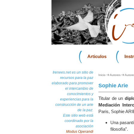
Articulos
Inst
Irenees.net es un sitio de
Inicio
Autores
Autore
recursos para la paz
elaborado para promover
Sophie Arie
el intercambio de
conocimientos y
Titular de un
dipl
experiencias para la
Mediación Interc
construcción de un arte
de la paz.
Paris, Sophie ARIE
Este sitio web está
coordinado por la
Una pasant
asociación
filosofía”.
Modus Operandi