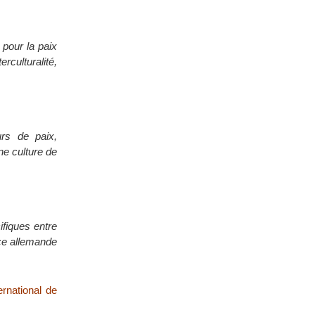
pour la paix
culturalité,
rs de paix,
ne culture de
ifiques entre
nce allemande
ernational de