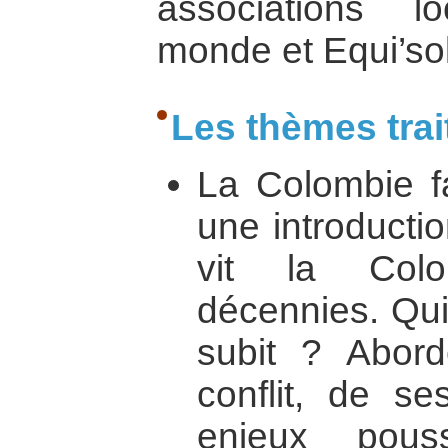
associations l
monde et Equi’sol
Les thèmes trai
La Colombie fa
une introducti
vit la Col
décennies. Qui 
subit ? Abord
conflit, de s
enjeux pou