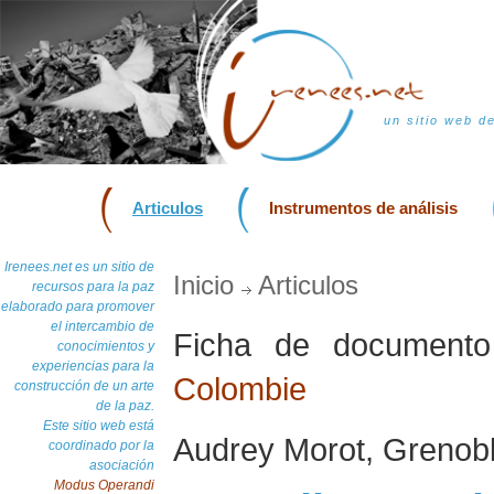
un sitio web d
Articulos
Instrumentos de análisis
Irenees.net es un sitio de
Inicio
Articulos
recursos para la paz
elaborado para promover
el intercambio de
Ficha de documen
conocimientos y
experiencias para la
Colombie
construcción de un arte
de la paz.
Este sitio web está
Audrey Morot, Grenobl
coordinado por la
asociación
Modus Operandi