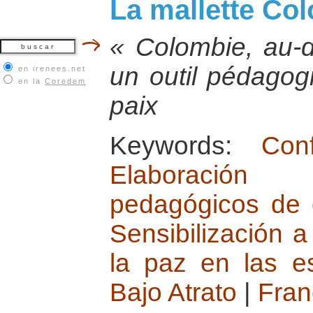
La mallette Co
« Colombie, au-d
un outil pédagog
en irenees.net
en la
Coredem
paix
Keywords:
Con
Elaboración 
pedagógicos de 
Sensibilización a
la paz en las e
Bajo Atrato
|
Fran